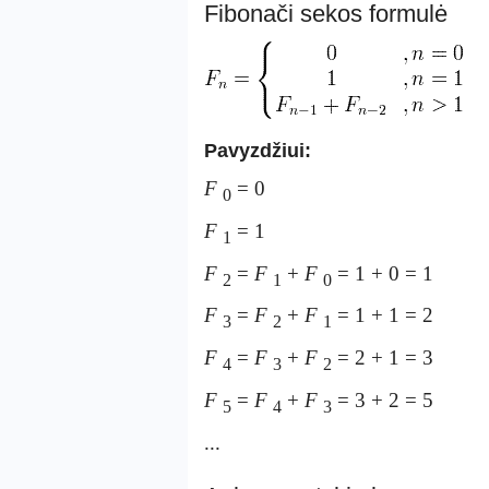
Fibonači sekos formulė
Pavyzdžiui:
F
= 0
0
F
= 1
1
F
=
F
+
F
= 1 + 0 = 1
2
1
0
F
=
F
+
F
= 1 + 1 = 2
3
2
1
F
=
F
+
F
= 2 + 1 = 3
4
3
2
F
=
F
+
F
= 3 + 2 = 5
5
4
3
...