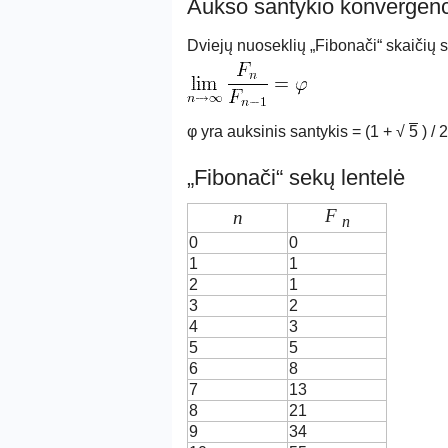
Aukso santykio konvergenc
Dviejų nuoseklių „Fibonači“ skaičių 
φ yra auksinis santykis = (1 + √
5
) / 
„Fibonači“ sekų lentelė
F
n
n
0
0
1
1
2
1
3
2
4
3
5
5
6
8
7
13
8
21
9
34