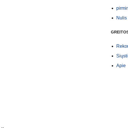
pirmi
Nulis
GREITO
Rekom
Siųsti
Apie