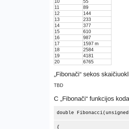
10
55
11
89
12
144
13
233
14
377
15
610
16
987
17
1597 m
18
2584
19
4181
20
6765
„Fibonači“ sekos skaičiuok
TBD
C „Fibonači“ funkcijos kod
double Fibonacci(unsigned
{