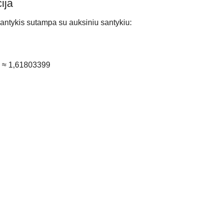
ija
santykis sutampa su auksiniu santykiu:
2 ≈ 1,61803399