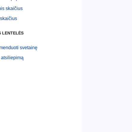
nis skaičius
 skaičius
S LENTELĖS
enduoti svetainę
 atsiliepimą