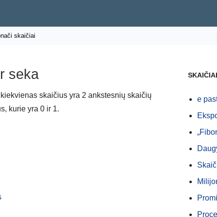
nači skaičiai
ir seka
SKAIČIA
 kiekvienas skaičius yra 2 ankstesnių skaičių
e pas
 kurie yra 0 ir 1.
Ekspo
„Fibo
Daugy
Skaič
Milij
s
Promi
Proce