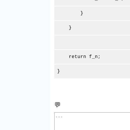
}
}
return f_n;
}
💬