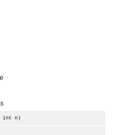
lė
as
 int n)