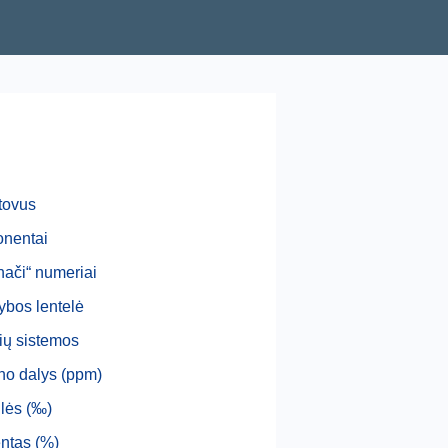
I
tovus
nentai
nači“ numeriai
bos lentelė
ių sistemos
ono dalys (ppm)
lės (‰)
ntas (%)