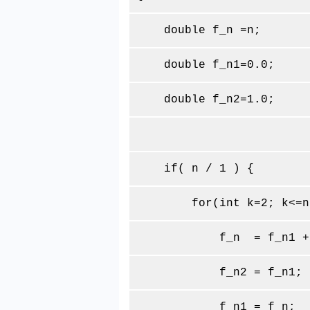
double f_n =n;
double f_n1=0.0;
double f_n2=1.0;
if( n / 1 ) {
for(int k=2; k<=n; 
f_n = f_n1 + f
f_n2 = f_n1;
f_n1 = f_n;