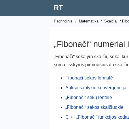
RT
Pagrindinis
/
Matematika
/
Skaičiai
/ Fibo
„Fibonači“ numeriai 
„Fibonači“ seka yra skaičių seka, kur
suma, išskyrus pirmuosius du skaičius,
Fibonači sekos formulė
Aukso santykio konvergencija
„Fibonači“ sekų lentelė
„Fibonači“ sekos skaičiuoklė
C ++ „Fibonači“ funkcijos koda