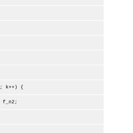
k++) {
_n2;