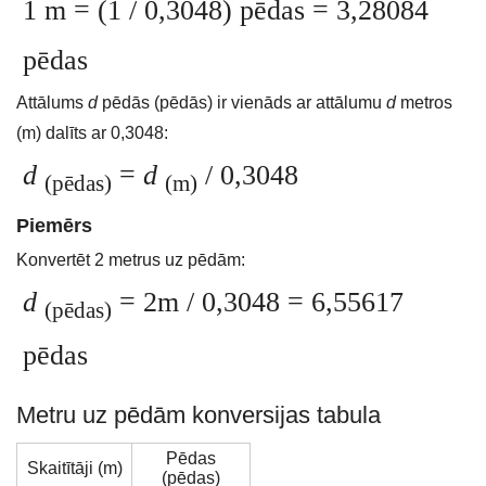
1 m = (1 / 0,3048) pēdas = 3,28084
pēdas
Attālums
d
pēdās (pēdās) ir vienāds ar attālumu
d
metros
(m) dalīts ar 0,3048:
d
=
d
/ 0,3048
(pēdas)
(m)
Piemērs
Konvertēt 2 metrus uz pēdām:
d
= 2m / 0,3048 = 6,55617
(pēdas)
pēdas
Metru uz pēdām konversijas tabula
Pēdas
Skaitītāji (m)
(pēdas)