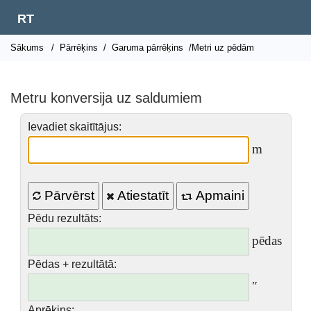
RT
Sākums
/
Pārrēķins
/
Garuma pārrēķins
/Metri uz pēdām
Metru konversija uz saldumiem
Ievadiet skaitītājus:
m
Pārvērst
Atiestatīt
Apmaini
Pēdu rezultāts:
pēdas
Pēdas + rezultātā:
″
Aprēķins: