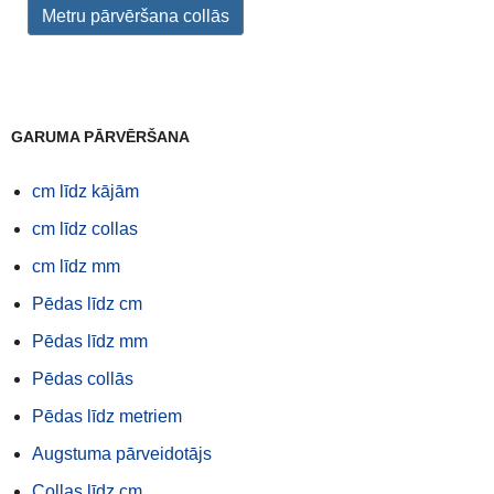
Metru pārvēršana collās
GARUMA PĀRVĒRŠANA
cm līdz kājām
cm līdz collas
cm līdz mm
Pēdas līdz cm
Pēdas līdz mm
Pēdas collās
Pēdas līdz metriem
Augstuma pārveidotājs
Collas līdz cm