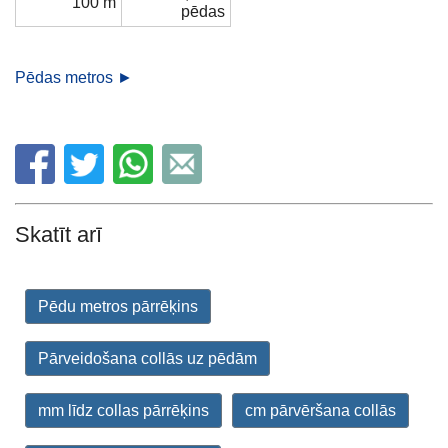
100 m
pēdas
Pēdas metros ►
Skatīt arī
Pēdu metros pārrēķins
Pārveidošana collās uz pēdām
mm līdz collas pārrēķins
cm pārvēršana collās