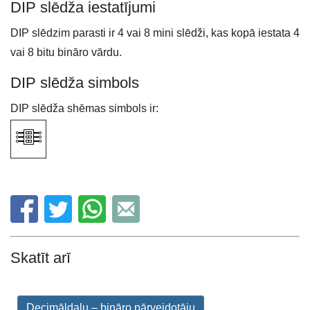
DIP slēdža iestatījumi
DIP slēdzim parasti ir 4 vai 8 mini slēdži, kas kopā iestata 4
vai 8 bitu bināro vārdu.
DIP slēdža simbols
DIP slēdža shēmas simbols ir:
Skatīt arī
Decimāldaļu – bināro pārveidotāju