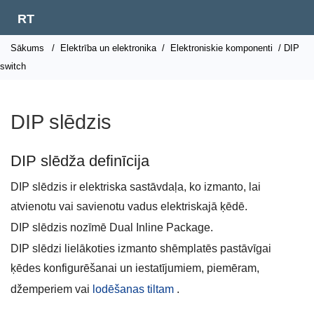
RT
Sākums
/
Elektrība un elektronika
/
Elektroniskie komponenti
/ DIP
switch
DIP slēdzis
DIP slēdža definīcija
DIP slēdzis ir elektriska sastāvdaļa, ko izmanto, lai
atvienotu vai savienotu vadus elektriskajā ķēdē.
DIP slēdzis nozīmē Dual Inline Package.
DIP slēdzi lielākoties izmanto shēmplatēs pastāvīgai
ķēdes konfigurēšanai un iestatījumiem, piemēram,
džemperiem vai
lodēšanas tiltam
.