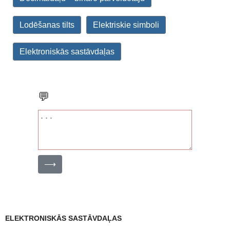
Lodēšanas tilts
Elektriskie simboli
Elektroniskās sastāvdaļas
💬
⟶
ELEKTRONISKĀS SASTĀVDAĻAS