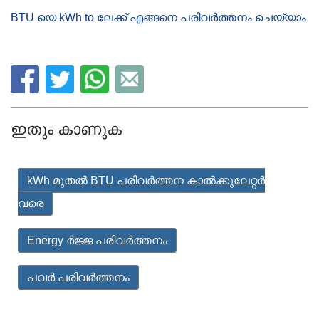
BTU യെ kWh to ലേക്ക് എങ്ങനെ പരിവർത്തനം ചെയ്യാം
ഇതും കാണുക
kWh മുതൽ BTU പരിവർത്തന കാൽക്കുലേറ്റർ
വരെ
Energy ർജ്ജ പരിവർത്തനം
പവർ പരിവർത്തനം