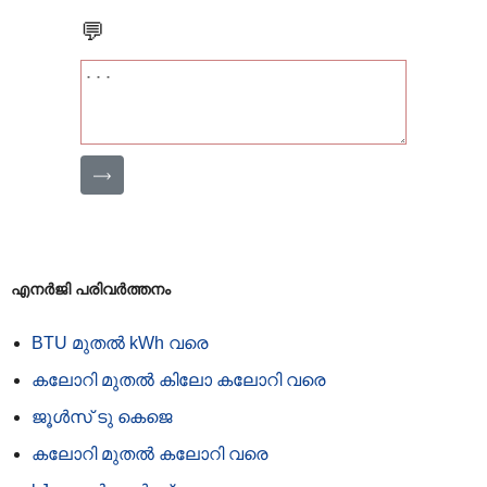
💬
⟶
എനർജി പരിവർത്തനം
BTU മുതൽ kWh വരെ
കലോറി മുതൽ കിലോ കലോറി വരെ
ജൂൾ‌സ് ടു കെ‌ജെ
കലോറി മുതൽ കലോറി വരെ