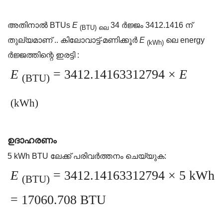
അതിനാൽ BTUs
E
34 ർജ്ജം 3412.1416 ന്
(BTU) ലെ
തുല്യമാണ് .. കിലോവാട്ട്-മണിക്കൂർ
E
ലെ energy
(kWh)
ർജ്ജത്തിന്റെ ഇരട്ടി :
E
= 3412.14163312794 ×
E
(BTU)
(kWh)
ഉദാഹരണം
5 kWh BTU ലേക്ക് പരിവർത്തനം ചെയ്യുക:
E
= 3412.14163312794 × 5 kWh
(BTU)
= 17060.708 BTU