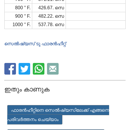
800 ° F.
426.67. സെ
900 ° F.
482.22. സെ
1000 ° F.
537.78. സെ
സെൽഷ്യസ് ടു ഫാരൻഹീറ്റ്
ഇതും കാണുക
ഫാരൻഹീറ്റിനെ സെൽഷ്യസിലേക്ക് എങ്ങനെ
പരിവർത്തനം ചെയ്യാം