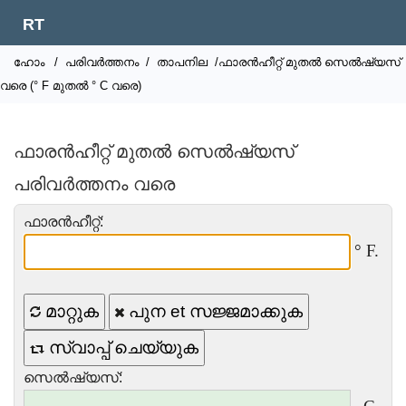
RT
ഹോം
/
പരിവർത്തനം
/
താപനില
/ഫാരൻഹീറ്റ് മുതൽ സെൽഷ്യസ്
വരെ (° F മുതൽ ° C വരെ)
ഫാരൻഹീറ്റ് മുതൽ സെൽഷ്യസ്
പരിവർത്തനം വരെ
ഫാരൻഹീറ്റ്:
° F.
മാറ്റുക
പുന et സജ്ജമാക്കുക
സ്വാപ്പ് ചെയ്യുക
സെൽഷ്യസ്: