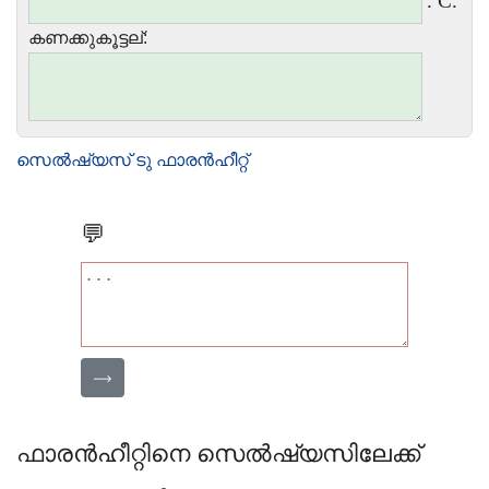
. C.
കണക്കുകൂട്ടല്:
സെൽഷ്യസ് ടു ഫാരൻഹീറ്റ്
💬
⟶
ഫാരൻഹീറ്റിനെ സെൽഷ്യസിലേക്ക്