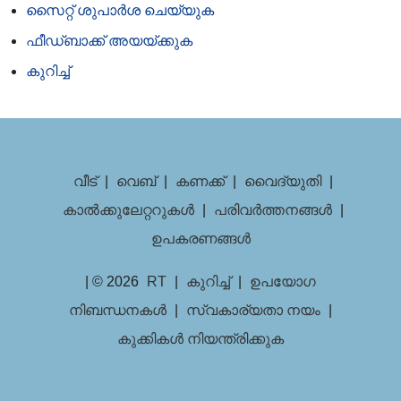
സൈറ്റ് ശുപാർശ ചെയ്യുക
ഫീഡ്‌ബാക്ക് അയയ്‌ക്കുക
കുറിച്ച്
വീട്
|
വെബ്
|
കണക്ക്
|
വൈദ്യുതി
|
കാൽക്കുലേറ്ററുകൾ
|
പരിവർത്തനങ്ങൾ
|
ഉപകരണങ്ങൾ
| © 2026
RT
|
കുറിച്ച്
|
ഉപയോഗ
നിബന്ധനകൾ
|
സ്വകാര്യതാ നയം
|
കുക്കികൾ നിയന്ത്രിക്കുക