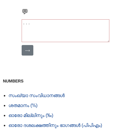
💬
⟶
NUMBERS
സംഖ്യാ സംവിധാനങ്ങൾ
ശതമാനം (%)
ഓരോ മില്ലിനും (‰)
ഓരോ ദശലക്ഷത്തിനും ഭാഗങ്ങൾ (പിപിഎം)