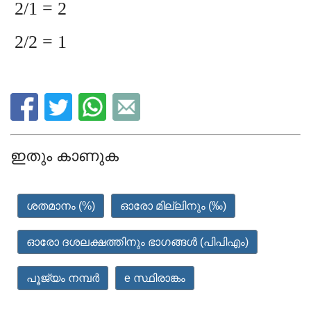
2/1 = 2
2/2 = 1
ഇതും കാണുക
ശതമാനം (%)
ഓരോ മില്ലിനും (‰)
ഓരോ ദശലക്ഷത്തിനും ഭാഗങ്ങൾ (പിപിഎം)
പൂജ്യം നമ്പർ
e സ്ഥിരാങ്കം