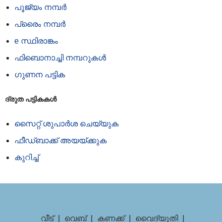
പൂജ്യം നമ്പർ
പ്രൈം നമ്പർ
e സ്ഥിരാങ്കം
ഫിബൊനാച്ചി നമ്പറുകൾ
ഗുണന പട്ടിക
ദ്രുത പട്ടികകൾ
സൈറ്റ് ശുപാർശ ചെയ്യുക
ഫീഡ്‌ബാക്ക് അയയ്‌ക്കുക
കുറിച്ച്
വീട്
|
വെബ്
|
കണക്ക്
|
വൈദ്യുതി
|