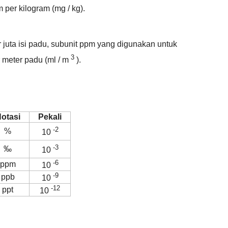
 per kilogram (mg / kg).
juta isi padu, subunit ppm yang digunakan untuk
3
er meter padu (ml / m
).
otasi
Pekali
-2
%
10
-3
‰
10
-6
ppm
10
-9
ppb
10
-12
ppt
10