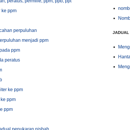
n, peratus, permille, ppm, ppb, ppt
nomb
r ke ppm
Nombo
cahan perpuluhan
JADUAL
erpuluhan menjadi ppm
Meng
epada ppm
Hanta
a peratus
Meng
m
b
iter ke ppm
r ke ppm
 ke ppm
jadual penukaran nisbah