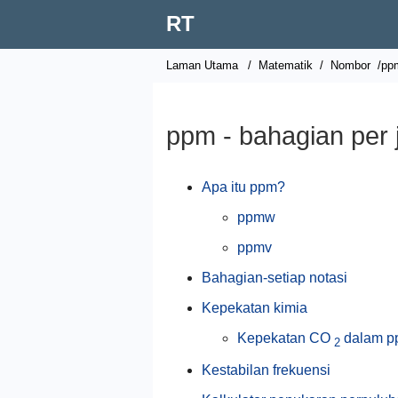
RT
Laman Utama
/
Matematik
/
Nombor
/pp
ppm - bahagian per 
Apa itu ppm?
ppmw
ppmv
Bahagian-setiap notasi
Kepekatan kimia
Kepekatan CO
dalam p
2
Kestabilan frekuensi