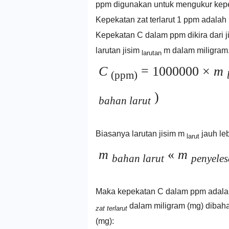
ppm digunakan untuk mengukur kepek
Kepekatan zat terlarut 1 ppm adalah 
Kepekatan C
dalam ppm dikira dari 
larutan jisim
m dalam miligram
larutan
C
= 1000000 ×
m
(ppm)
)
bahan larut
Biasanya larutan jisim m
jauh leb
larut
m
«
m
bahan larut
penyeles
Maka kepekatan C dalam ppm adalah 
dalam miligram (mg) dibaha
zat terlarut
(mg):