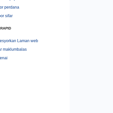
or perdana
r sifar
 RAPID
esyorkan Laman web
r maklumbalas
enai