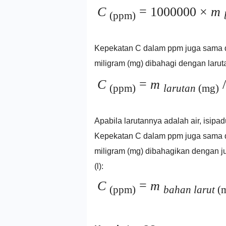
C
= 1000000 ×
m
(ppm)
Kepekatan C dalam ppm juga sama de
miligram (mg) dibahagi dengan larut
C
=
m
(ppm)
larutan
(mg)
Apabila larutannya adalah air, isipadu 
Kepekatan C dalam ppm juga sama 
miligram (mg) dibahagikan dengan j
(l):
C
=
m
(ppm)
bahan larut
(