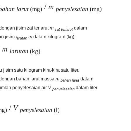
/
m
bahan larut
(mg)
penyelesaian
(mg)
ngan jisim zat terlarut
m
dalam
zat terlarut
an jisim
m
dalam kilogram (kg):
larutan
/
m
larutan
(kg)
jisim satu kilogram kira-kira satu liter.
dengan bahan larut massa
m
dalam
bahan larut
umlah penyelesaian air
V
dalam liter
penyelesaian
/
V
mg)
penyelesaian
(l)