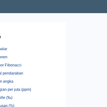
R
alar
onen
r Fibonacci
l pendaraban
m angka
ian per juta (ppm)
ille (‰)
usan (%)