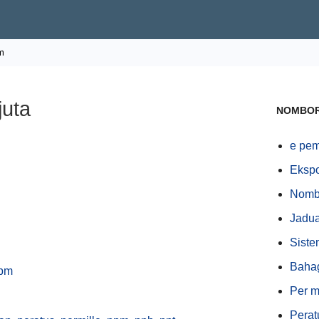
m
juta
NOMBO
e pem
Eksp
Nombo
Jadua
Siste
Bahag
pm
Per m
Perat