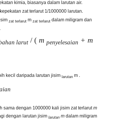
atan kimia, biasanya dalam larutan air.
kepekatan zat terlarut 1/1000000 larutan.
jisim
m
dalam miligram dan
zat terlarut
zat terlarut
.
/ (
m
+ m
bahan larut
penyelesaian
ih kecil daripada larutan jisim
m .
larutan
aian
sama dengan 1000000 kali jisim zat terlarut
m
gi dengan larutan jisim
m
dalam miligram
larutan