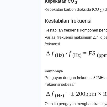
Kepekatan CO
2
Kepekatan karbon dioksida (CO
) d
2
Kestabilan frekuensi
Kestabilan frekuensi komponen peng
Variasi frekuensi maksimum Δ
f
, dib
frekuensi
Δ
f
/
f
=
FS
(Hz)
(Hz)
(ppm
Contohnya
Pengayun dengan frekuensi 32MHz 
frekuensi sebesar
Δ
f
= ± 200ppm × 3
(Hz)
Oleh itu pengayun menghasilkan isy