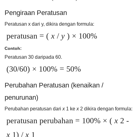
Pengiraan Peratusan
Peratusan x dari y, dikira dengan formula:
peratusan = (
x
/
y
) × 100%
Contoh:
Peratusan 30 daripada 60.
(30/60) × 100% = 50%
Perubahan Peratusan (kenaikan /
penurunan)
Perubahan peratusan dari
x
1 ke
x
2 dikira dengan formula:
peratusan perubahan = 100% × (
x
2 -
x
1) /
x
1