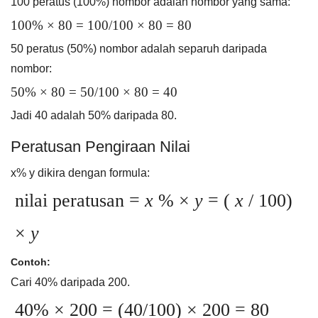
100 peratus (100%) nombor adalah nombor yang sama:
100% × 80 = 100/100 × 80 = 80
50 peratus (50%) nombor adalah separuh daripada
nombor:
50% × 80 = 50/100 × 80 = 40
Jadi 40 adalah 50% daripada 80.
Peratusan Pengiraan Nilai
x% y dikira dengan formula:
nilai peratusan =
x
% ×
y
= (
x
/ 100)
×
y
Contoh:
Cari 40% daripada 200.
40% × 200 = (40/100) × 200 = 80