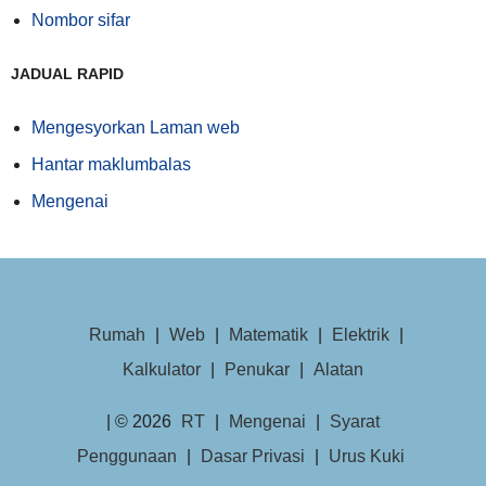
Nombor sifar
JADUAL RAPID
Mengesyorkan Laman web
Hantar maklumbalas
Mengenai
Rumah
|
Web
|
Matematik
|
Elektrik
|
Kalkulator
|
Penukar
|
Alatan
| © 2026
RT
|
Mengenai
|
Syarat
Penggunaan
|
Dasar Privasi
|
Urus Kuki