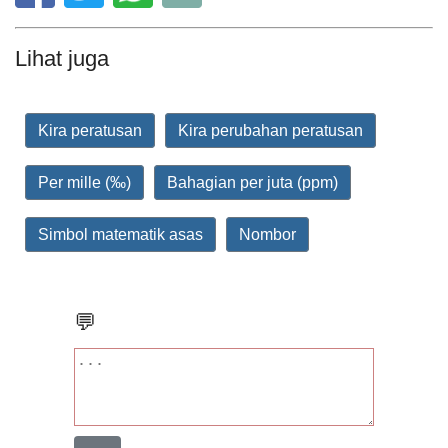
Lihat juga
Kira peratusan
Kira perubahan peratusan
Per mille (‰)
Bahagian per juta (ppm)
Simbol matematik asas
Nombor
💬