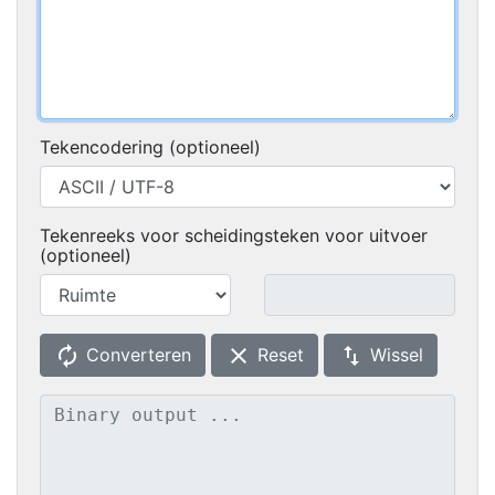
Tekencodering (optioneel)
Tekenreeks voor scheidingsteken voor uitvoer
(optioneel)
autorenew
clear
swap_vert
Converteren
Reset
Wissel