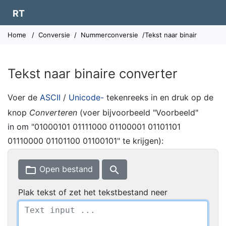
RT
Home
/
Conversie
/
Nummerconversie
/Tekst naar binair
Tekst naar binaire converter
Voer de
ASCII
/
Unicode-
tekenreeks in en druk op de
knop
Converteren
(voer bijvoorbeeld "Voorbeeld"
in om "01000101 01111000 01100001 01101101
01110000 01101100 01100101" te krijgen):
folder_open
search
Open bestand
Plak tekst of zet het tekstbestand neer