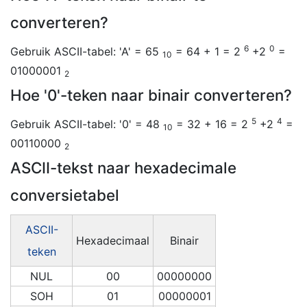
converteren?
6
0
Gebruik ASCII-tabel: 'A' = 65
= 64 + 1 = 2
+2
=
10
01000001
2
Hoe '0'-teken naar binair converteren?
5
4
Gebruik ASCII-tabel: '0' = 48
= 32 + 16 = 2
+2
=
10
00110000
2
ASCII-tekst naar hexadecimale
conversietabel
ASCII-
Hexadecimaal
Binair
teken
NUL
00
00000000
SOH
01
00000001