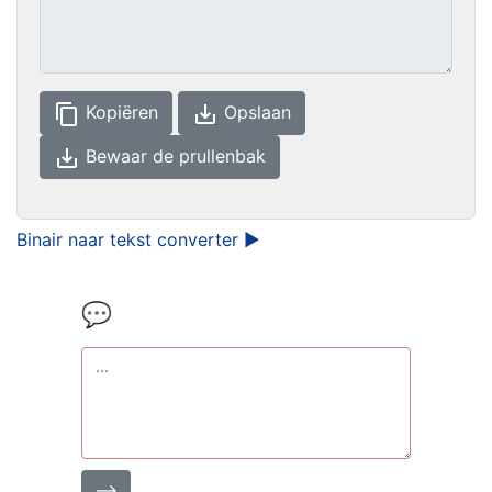
content_copy
save_alt
Kopiëren
Opslaan
save_alt
Bewaar de prullenbak
Binair naar tekst converter ►
💬
⟶