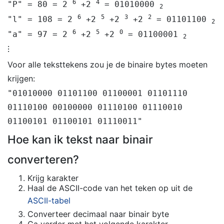
6
4
"P" = 80 = 2
+2
= 01010000
2
6
5
3
2
"l" = 108 = 2
+2
+2
+2
= 01101100
2
6
5
0
"a" = 97 = 2
+2
+2
= 01100001
2
⁝
Voor alle teksttekens zou je de binaire bytes moeten
krijgen:
"01010000 01101100 01100001 01101110
01110100 00100000 01110100 01110010
01100101 01100101 01110011"
Hoe kan ik tekst naar binair
converteren?
Krijg karakter
Haal de ASCII-code van het teken op uit de
ASCII-tabel
Converteer decimaal naar binair byte
Ga verder met het volgende karakter