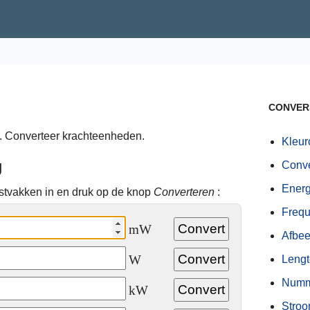
CONVER
. Converteer krachteenheden.
Kleur
g
Conve
Energ
stvakken in en druk op de knop
Converteren
:
Frequ
mW
Afbee
W
Lengt
Numm
kW
Stroo