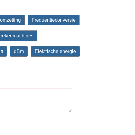
omzetting
Frequentieconversie
e rekenmachines
tt
dBm
Elektrische energie