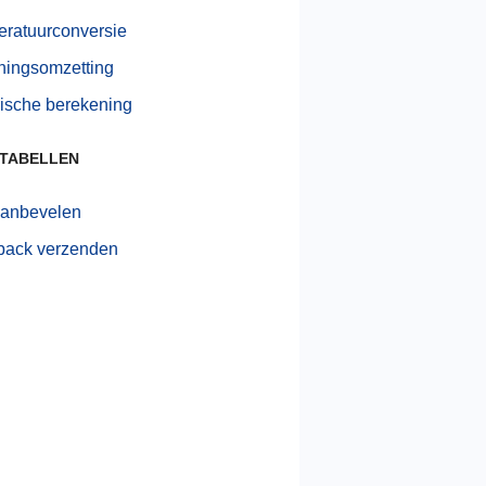
ratuurconversie
ingsomzetting
rische berekening
 TABELLEN
aanbevelen
back verzenden