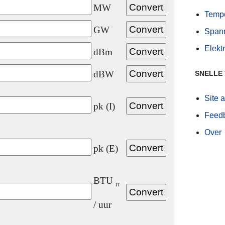
MW
Tempe
GW
Spann
Elekt
dBm
dBW
SNELLE
Site 
pk (I)
Feed
Over
pk (E)
BTU
IT
/ uur