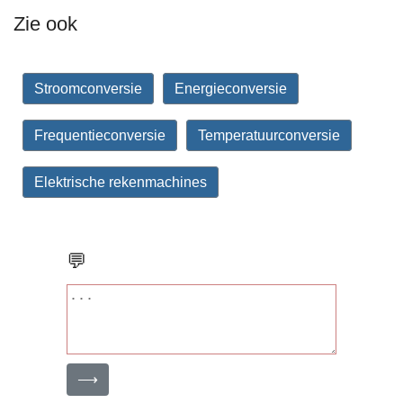
Zie ook
Stroomconversie
Energieconversie
Frequentieconversie
Temperatuurconversie
Elektrische rekenmachines
💬
⟶