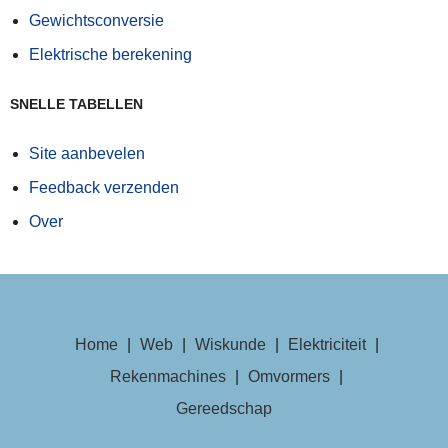
Gewichtsconversie
Elektrische berekening
SNELLE TABELLEN
Site aanbevelen
Feedback verzenden
Over
Home
|
Web
|
Wiskunde
|
Elektriciteit
|
Rekenmachines
|
Omvormers
|
Gereedschap