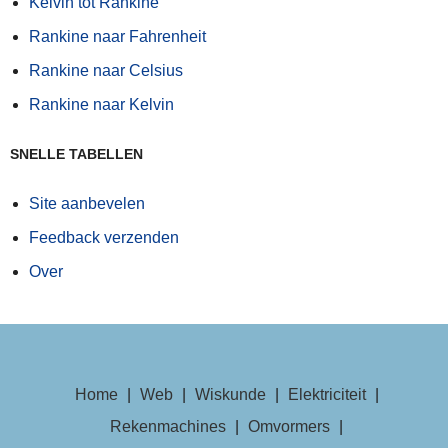
Kelvin tot Rankine
Rankine naar Fahrenheit
Rankine naar Celsius
Rankine naar Kelvin
SNELLE TABELLEN
Site aanbevelen
Feedback verzenden
Over
Home
|
Web
|
Wiskunde
|
Elektriciteit
|
Rekenmachines
|
Omvormers
|