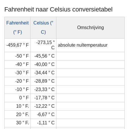
Fahrenheit naar Celsius conversietabel
Fahrenheit
Celsius (°
Omschrijving
(° F)
C)
-273,15 °
-459,67 ° F
absolute nultemperatuur
C
-50 ° F
-45,56 ° C
-40 ° F
-40,00 ° C
-30 ° F
-34,44 ° C
-20 ° F
-28,89 ° C
-10 ° F
-23,33 ° C
0 ° F
-17,78 ° C
10 ° F.
-12,22 ° C
20 ° F.
-6,67 ° C
30 ° F.
-1,11 ° C