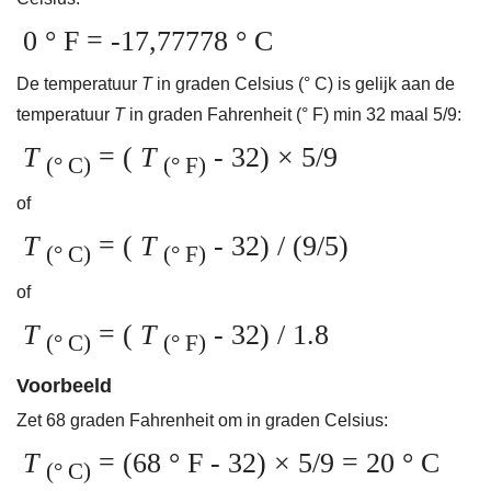
0 ° F = -17,77778 ° C
De temperatuur
T
in graden Celsius (° C) is gelijk aan de
temperatuur
T
in graden Fahrenheit (° F) min 32 maal 5/9:
T
= (
T
- 32) × 5/9
(° C)
(° F)
of
T
= (
T
- 32) / (9/5)
(° C)
(° F)
of
T
= (
T
- 32) / 1.8
(° C)
(° F)
Voorbeeld
Zet 68 graden Fahrenheit om in graden Celsius:
T
= (68 ° F - 32) × 5/9 = 20 ° C
(° C)