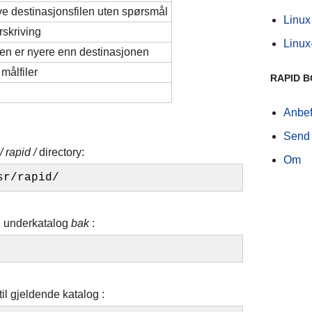
rive destinasjonsfilen uten spørsmål
Linux f
rskriving
Linux-
ilden er nyere enn destinasjonen
 målfiler
RAPID 
Anbef
Send 
/ rapid /
directory:
Om
sr/rapid/
til underkatalog
bak
:
til gjeldende katalog
: