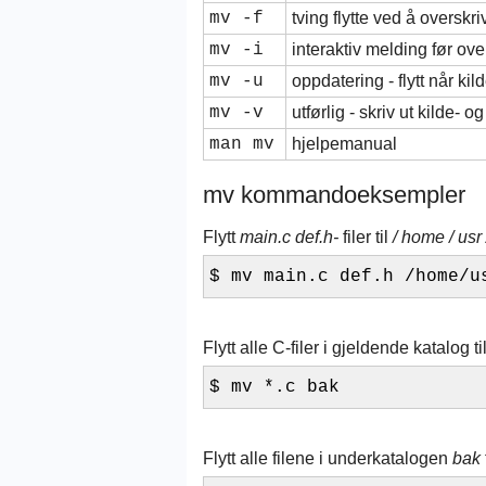
mv -f
tving flytte ved å oversk
mv -i
interaktiv melding før ove
mv -u
oppdatering - flytt når k
mv -v
utførlig - skriv ut kilde- og
man mv
hjelpemanual
mv kommandoeksempler
Flytt
main.c def.h-
filer til
/ home / usr 
$ mv main.c def.h /home/u
Flytt alle C-filer i gjeldende katalog 
$ mv *.c bak
Flytt alle filene i underkatalogen
bak