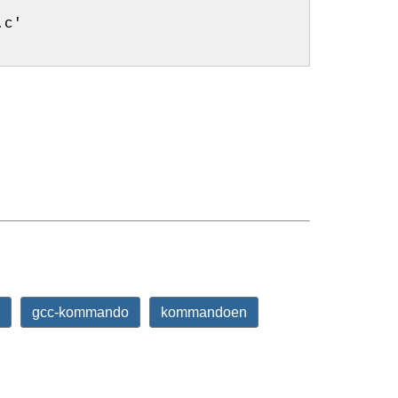
.c'
gcc-kommando
kommandoen