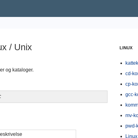
x / Unix
LINUX
katt
er og kataloger.
cd-k
cp-k
gcc-
t
komm
mv-k
pwd-
eskrivelse
Linux