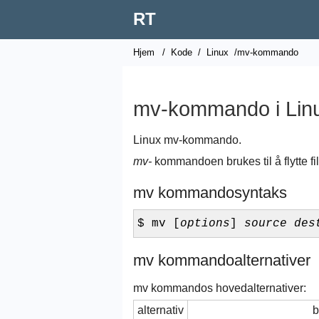
RT
Hjem
/
Kode
/
Linux
/mv-kommando
mv-kommando i Linu
Linux mv-kommando.
mv-
kommandoen brukes til å flytte fil
mv kommandosyntaks
$ mv [
options
]
source
des
mv kommandoalternativer
mv kommandos hovedalternativer:
alternativ
b