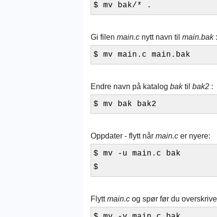
$ mv bak/* .
Gi filen
main.c
nytt navn til
main.bak
$ mv main.c main.bak
Endre navn på katalog
bak
til
bak2
:
$ mv bak bak2
Oppdater - flytt når
main.c
er nyere:
$ mv -u main.c bak
$
Flytt
main.c
og spør før du overskriv
$ mv -v main.c bak