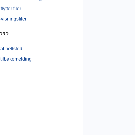
lytter filer
visningsfiler
BORD
al nettsted
tilbakemelding