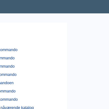
ekommando
ommando
ommando
kommando
andoen
ommando
kommando
 nåværende katalog