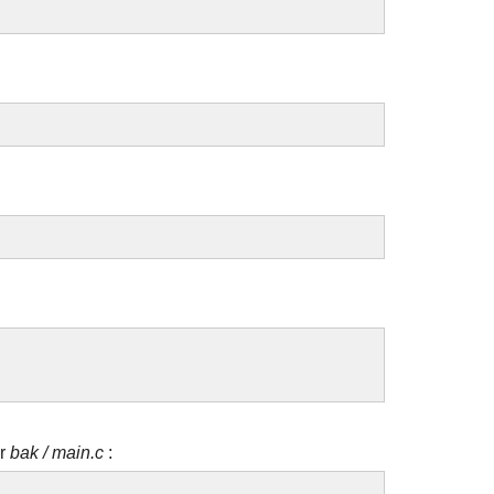
:
er
bak / main.c
: