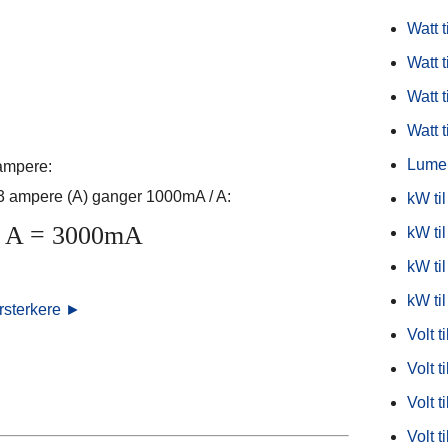
Watt ti
Watt t
Watt t
Watt t
Lumen
iampere:
 3 ampere (A) ganger 1000mA / A:
kW til
/ A = 3000mA
kW ti
kW ti
kW ti
orsterkere ►
Volt t
Volt ti
Volt ti
Volt t