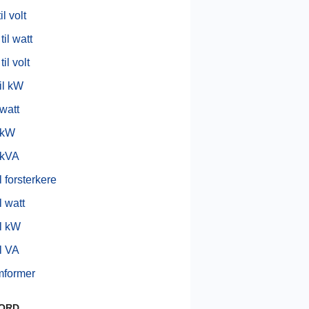
l volt
til watt
til volt
il kW
 watt
l kW
l kVA
l forsterkere
l watt
il kW
il VA
mformer
BORD