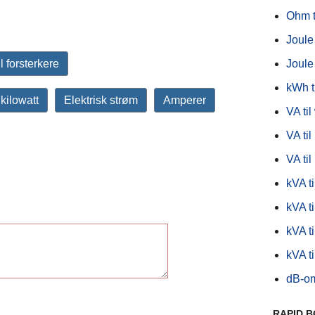
Ohm ti
Joule 
Joule 
 forsterkere
kWh t
 kilowatt
Elektrisk strøm
Amperer
VA til
VA ti
VA ti
kVA ti
kVA ti
kVA t
kVA t
dB-o
RAPID 