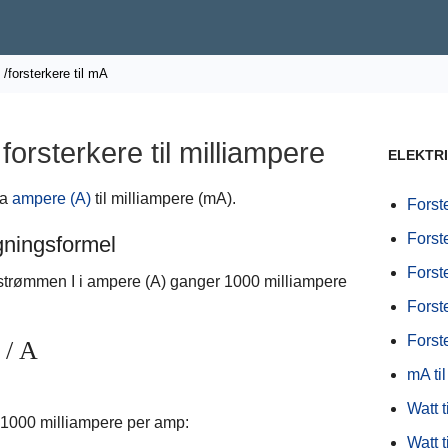
/forsterkere til mA
orsterkere til milliampere
ELEKTR
ra
ampere (A)
til milliampere (mA).
Forste
Forste
gningsformel
Forste
 strømmen I
i ampere (A) ganger 1000 milliampere
Forste
Forste
/ A
mA til
Watt t
 1000 milliampere per amp:
Watt t