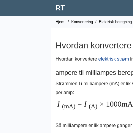
RT
Hjem
/
Konvertering
/
Elektrisk beregning
Hvordan konvertere f
Hvordan konvertere
elektrisk strøm
f
ampere til milliampes bere
Strømmen I i milliampere (mA) er lik
per amp:
I
=
I
×
1000mA 
(mA)
(A)
Så milliampere er lik ampere ganger