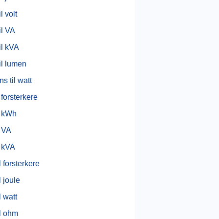
l volt
il VA
il kVA
il lumen
s til watt
 forsterkere
l kWh
l VA
l kVA
il forsterkere
l joule
l watt
il ohm