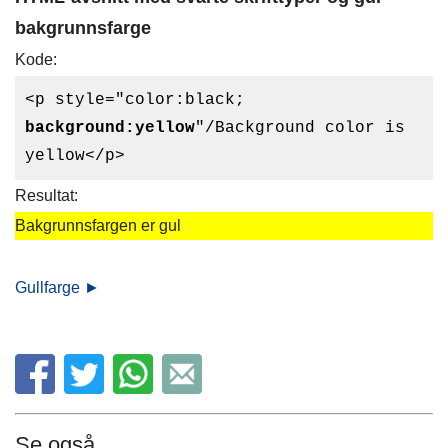
bakgrunnsfarge
Kode:
<p style="color:black;
background:yellow
"/Background color is
yellow</p>
Resultat:
Bakgrunnsfargen er gul
Gullfarge ►
Se også