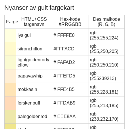
Nyanser av gult fargekart
HTML / CSS
Hex-kode
Desimalkode
Farge
fargenavn
#RRGGBB
(R, G, B)
rgb
lys gul
# FFFFE0
(255,255,224)
rgb
sitronchiffon
#FFFACD
(255,250,205)
lightgoldenrody
rgb
# FAFAD2
ellow
(250,250,210)
rgb
papayawhip
# FFEFD5
(255239213)
rgb
mokkasin
# FFE4B5
(255,228,181)
rgb
ferskenpuff
# FFDAB9
(255,218,185)
rgb
palegoldenrod
# EEE8AA
(238,232,170)
rgb