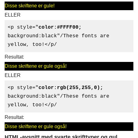
Disse skriftene er gule!
ELLER
<p style="
color:#FFFF00;
background:black"/These fonts are
yellow, too!</p/
Resultat:
Disse skriftene er gule også!
ELLER
<p style="
color:rgb(255,255,0);
background:black"/These fonts are
yellow, too!</p/
Resultat:
Disse skriftene er gule også!
HTML-avsnitt med svarte skrifttyper og gul