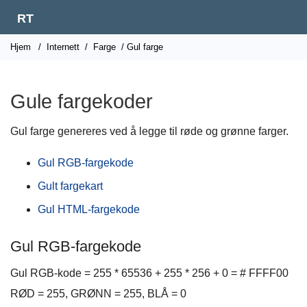
RT
Hjem
/
Internett
/
Farge
/ Gul farge
Gule fargekoder
Gul farge genereres ved å legge til røde og grønne farger.
Gul RGB-fargekode
Gult fargekart
Gul HTML-fargekode
Gul RGB-fargekode
Gul RGB-kode = 255 * 65536 + 255 * 256 + 0 = # FFFF00
RØD = 255, GRØNN = 255, BLÅ = 0