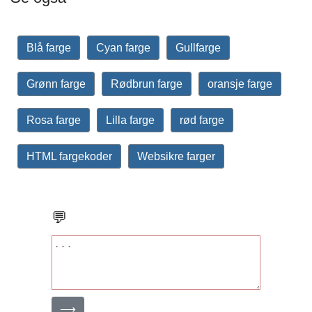
Blå farge
Cyan farge
Gullfarge
Grønn farge
Rødbrun farge
oransje farge
Rosa farge
Lilla farge
rød farge
HTML fargekoder
Websikre farger
💬
⟶