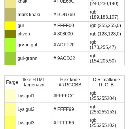
khaki
# F0E68C
(240,230,140)
rgb
mørk khaki
# BDB76B
(189,183,107)
gul
# FFFF00
rgb (255,255,0)
oliven
# 808000
rgb (128,128,0)
rgb
grønn gul
# ADFF2F
(173,255,47)
rgb
gul-grønn
# 9ACD32
(154,205,50)
Ikke HTML
Hex-kode
Desimalkode
Farge
fargenavn
#RRGGBB
R, G, B
rgb
Lys gul1
#FFFFCC
(255255204)
rgb
Lys gul2
# FFFF99
(255255153)
rgb
Lys gul3
# FFFF66
(255255102)