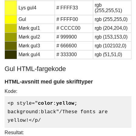
rgb
Lys gul4
# FFFF33
(255,255,51)
Gul
# FFFF00
rgb (255,255,0)
Mørk gul1
# CCCC00
rgb (204,204,0)
Mørk gul2
# 999900
rgb (153,153,0)
Mørk gul3
# 666600
rgb (102102,0)
Mørk gul4
# 333300
rgb (51,51,0)
Gul HTML-fargekode
HTML-avsnitt med gule skrifttyper
Kode:
<p style="
color:yellow;
background:black"/These fonts are
yellow!</p/
Resultat: