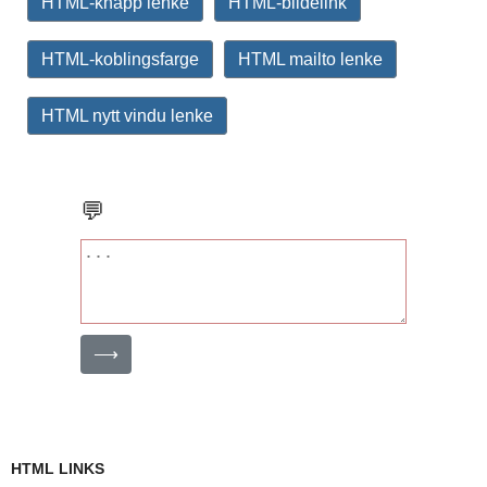
HTML-knapp lenke
HTML-bildelink
HTML-koblingsfarge
HTML mailto lenke
HTML nytt vindu lenke
💬
⟶
HTML LINKS