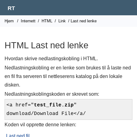
RT
Hjem
/
Internett
/
HTML
/
Link
/ Last ned lenke
HTML Last ned lenke
Hvordan skrive nedlastingskobling i HTML.
Nedlastningskobling er en lenke som brukes til å laste ned
en fil fra serveren til nettleserens katalog på den lokale
disken.
Nedlastningskoblingskoden er skrevet som:
<a href="
test_file.zip
"
download/Download File</a/
Koden vil opprette denne lenken:
Last ned fil