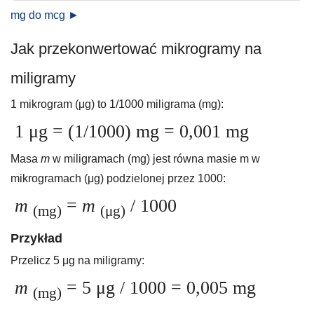
mg do mcg ►
Jak przekonwertować mikrogramy na
miligramy
1 mikrogram (μg) to 1/1000 miligrama (mg):
1 μg = (1/1000) mg = 0,001 mg
Masa
m
w miligramach (mg) jest równa masie m w
mikrogramach (μg) podzielonej przez 1000:
m
=
m
/ 1000
(mg)
(μg)
Przykład
Przelicz 5 μg na miligramy:
m
= 5 μg / 1000 = 0,005 mg
(mg)