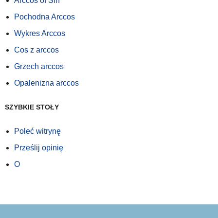
Arccos of Sin
Pochodna Arccos
Wykres Arccos
Cos z arccos
Grzech arccos
Opalenizna arccos
SZYBKIE STOŁY
Poleć witrynę
Prześlij opinię
O