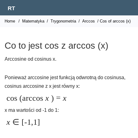
RT
Home
/
Matematyka
/
Trygonometria
/
Arccos
/ Cos of arccos (x)
Co to jest cos z arccos (x)
Arccosine od cosinus x.
Ponieważ arccosine jest funkcją odwrotną do cosinusa,
cosinus arccosine z x jest równy x:
cos (arccos
x
) =
x
x ma wartości od -1 do 1:
x
∈ [-1,1]