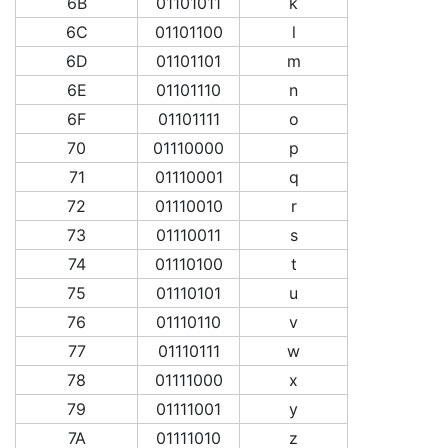
6B
01101011
k
6C
01101100
l
6D
01101101
m
6E
01101110
n
6F
01101111
o
70
01110000
p
71
01110001
q
72
01110010
r
73
01110011
s
74
01110100
t
75
01110101
u
76
01110110
v
77
01110111
w
78
01111000
x
79
01111001
y
7A
01111010
z