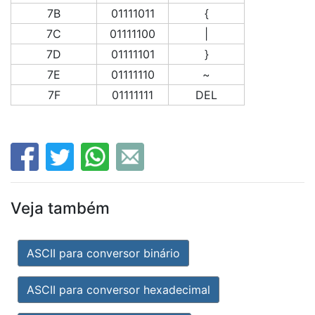
7B
01111011
{
7C
01111100
|
7D
01111101
}
7E
01111110
~
7F
01111111
DEL
Veja também
ASCII para conversor binário
ASCII para conversor hexadecimal