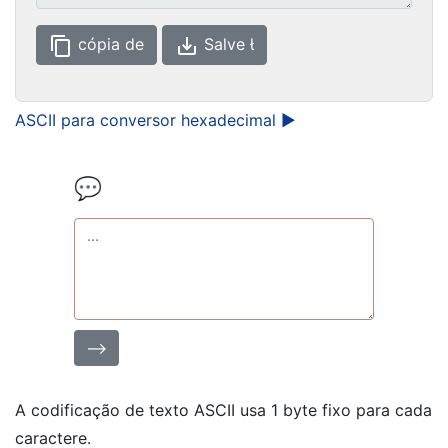
content_copy
save_alt
cópia de
Salve 
ASCII para conversor hexadecimal ►
💬
⟶
A codificação de texto ASCII usa 1 byte fixo para cada
caractere.