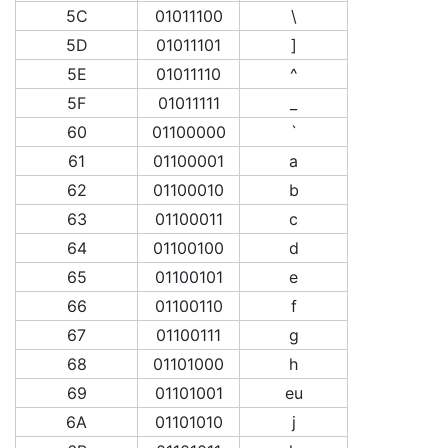
5C
01011100
\
5D
01011101
]
5E
01011110
^
5F
01011111
_
60
01100000
`
61
01100001
a
62
01100010
b
63
01100011
c
64
01100100
d
65
01100101
e
66
01100110
f
67
01100111
g
68
01101000
h
69
01101001
eu
6A
01101010
j