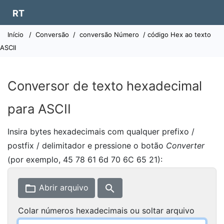
RT
Início
/
Conversão
/
conversão Número
/ código Hex ao texto
ASCII
Conversor de texto hexadecimal
para ASCII
Insira bytes hexadecimais com qualquer prefixo /
postfix / delimitador e pressione o botão
Converter
(por exemplo, 45 78 61 6d 70 6C 65 21):
folder_open
search
Abrir arquivo
Colar números hexadecimais ou soltar arquivo