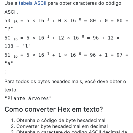
Use a
tabela ASCII
para obter caracteres do código
ASCII.
1
0
50
= 5 × 16
+ 0 × 16
= 80 + 0 = 80 =
16
"P"
1
0
6C
= 6 × 16
+ 12 × 16
= 96 + 12 =
16
108 = "l"
1
0
61
= 6 × 16
+ 1 × 16
= 96 + 1 = 97 =
16
"a"
⁝
Para todos os bytes hexadecimais, você deve obter o
texto:
"Plante árvores"
Como converter Hex em texto?
Obtenha o código de byte hexadecimal
Converter byte hexadecimal em decimal
Obtenha o caractere do código ASCII decimal da