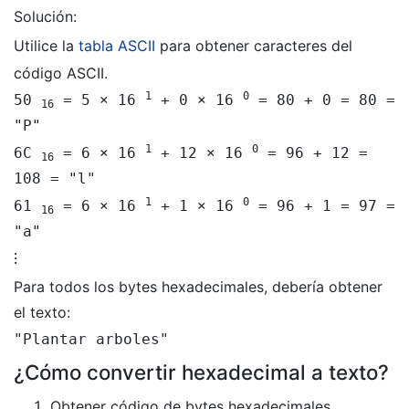
Solución:
Utilice la
tabla ASCII
para obtener caracteres del
código ASCII.
1
0
50
= 5 × 16
+ 0 × 16
= 80 + 0 = 80 =
16
"P"
1
0
6C
= 6 × 16
+ 12 × 16
= 96 + 12 =
16
108 = "l"
1
0
61
= 6 × 16
+ 1 × 16
= 96 + 1 = 97 =
16
"a"
⁝
Para todos los bytes hexadecimales, debería obtener
el texto:
"Plantar arboles"
¿Cómo convertir hexadecimal a texto?
Obtener código de bytes hexadecimales