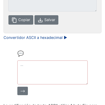
content_copy
save_alt
Copiar
Salvar
Convertidor ASCII a hexadecimal ►
💬
⟶