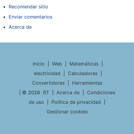
Recomendar sitio
Enviar comentarios
Acerca de
Inicio
|
Web
|
Matemáticas
|
electricidad
|
Calculadoras
|
Convertidores
|
Herramientas
| © 2026
RT
|
Acerca de
|
Condiciones
de uso
|
Política de privacidad
|
Gestionar cookies