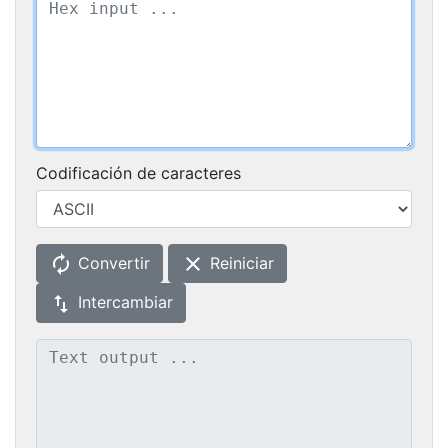
Codificación de caracteres
autorenew
clear
Convertir
Reiniciar
swap_vert
Intercambiar