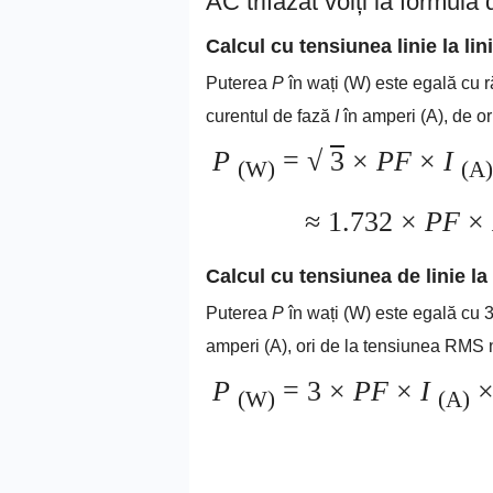
AC trifazat volți la formula
Calcul cu tensiunea linie la lin
Puterea
P
în wați (W) este egală cu r
curentul de fază
I
în amperi (A), de o
P
=
√
3
×
PF
×
I
(W)
(A)
≈ 1.732 ×
PF
×
Calcul cu tensiunea de linie la
Puterea
P
în wați (W) este egală cu 3
amperi (A), ori de la tensiunea RMS
P
= 3 ×
PF
×
I
(W)
(A)