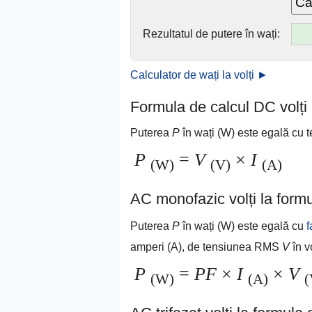
Rezultatul de putere în wați:
Calculator de wați la volți ►
Formula de calcul DC volți 
Puterea
P
în wați (W) este egală cu
P
=
V
×
I
(W)
(V)
(A)
AC monofazic volți la formu
Puterea
P
în wați (W) este egală cu
f
amperi (A), de tensiunea RMS
V
în vo
P
=
PF
×
I
×
V
(W)
(A)
(