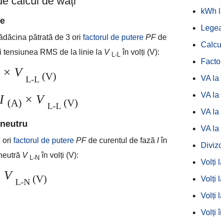
 de calcul de wați
kWh l
ie
Legea
ădăcina pătrată de 3 ori
factorul de putere
PF
de
Calcu
ri tensiunea RMS de la linie la
V
în volți (V):
L-L
Facto
×
V
(V)
VA la
L-L
VA la
I
×
V
(A)
(V)
L-L
VA la
 neutru
VA la
 ori
factorul de putere
PF
de curentul de fază
I
în
Diviz
 neutră
V
în volți (V):
L-N
Volți 
×
V
(V)
Volți 
L-N
Volți 
Volți î