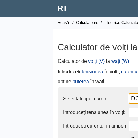
RT
Acasă
/
Calculatoare
/
Electrice Calculat
Calculator de volți la
Calculator de
volți (V)
la
wați (W)
.
Introduceți
tensiunea
în volți,
curentu
obține
puterea
în wați:
Selectați tipul curent:
Introduceți tensiunea în volți:
Introduceți curentul în amperi: