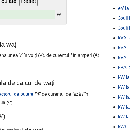
eV la 
W
Jouli 
Jouli 
kVA l
la wați
kVA l
 tensiunea
V
în volți (V), de curentul
I
în amperi (A):
kVA l
kVA l
kW la
la de calcul de wați
kW la 
actorul de putere
PF
de curentul de fază
I
în
kW l
lți (V):
kW la
V)
kW la
kWh 