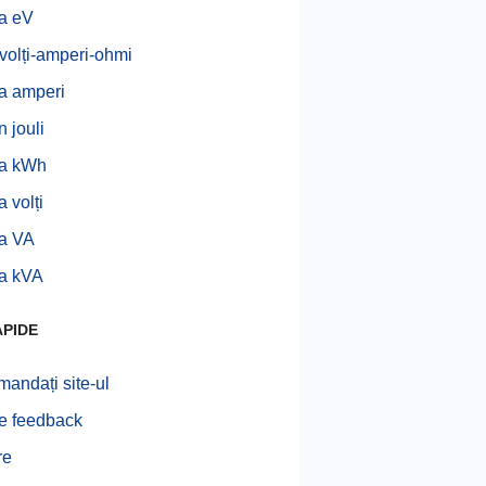
la eV
-volți-amperi-ohmi
la amperi
n jouli
la kWh
a volți
la VA
la kVA
APIDE
andați site-ul
te feedback
re