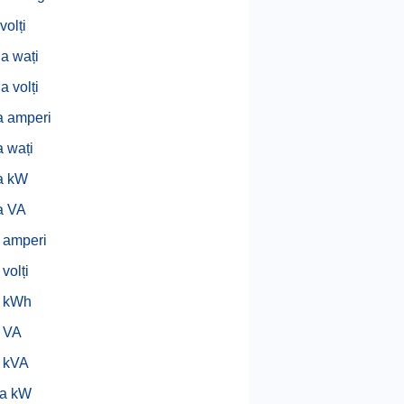
volți
la wați
la volți
a amperi
a wați
a kW
a VA
 amperi
volți
a kWh
 VA
 kVA
la kW