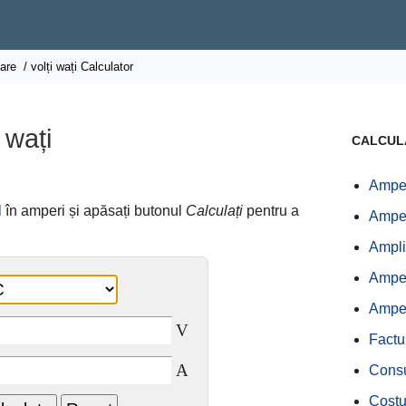
oare
/ volți wați Calculator
 wați
CALCUL
Amper
l
în amperi și apăsați butonul
Calculați
pentru a
Amper
Ampli
Amperi
Amper
V
Factu
A
Consu
Costu