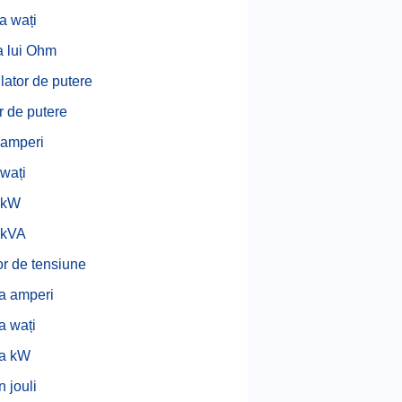
a wați
 lui Ohm
lator de putere
r de putere
 amperi
 wați
 kW
 kVA
or de tensiune
la amperi
la wați
la kW
n jouli