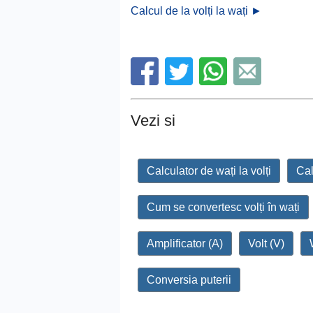
Calcul de la volți la wați ►
Vezi si
Calculator de wați la volți
Cal
Cum se convertesc volți în wați
Amplificator (A)
Volt (V)
Conversia puterii