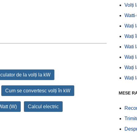
Volți 
Watti
Wați 
Wați î
Wati 
Wați l
Wați 
culator de la volți la kW
Wați 
Cum se convertesc volți în kW
MESE R
Watt (W)
Calcul electric
Recom
Trimi
Desp