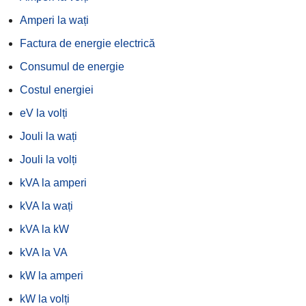
Amperi la wați
Factura de energie electrică
Consumul de energie
Costul energiei
eV la volți
Jouli la wați
Jouli la volți
kVA la amperi
kVA la wați
kVA la kW
kVA la VA
kW la amperi
kW la volți