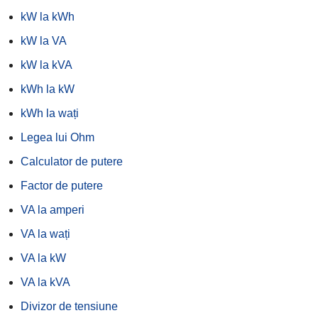
kW la kWh
kW la VA
kW la kVA
kWh la kW
kWh la wați
Legea lui Ohm
Calculator de putere
Factor de putere
VA la amperi
VA la wați
VA la kW
VA la kVA
Divizor de tensiune