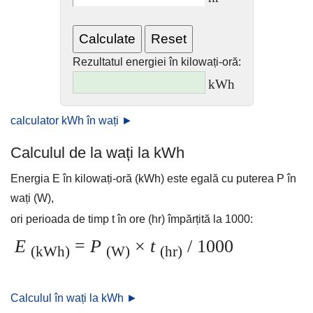
Rezultatul energiei în kilowați-oră:
kWh
calculator kWh în wați ►
Calculul de la wați la kWh
Energia E în kilowați-oră (kWh) este egală cu puterea P în
wați (W),
ori perioada de timp t în ore (hr) împărțită la 1000:
E
=
P
×
t
/ 1000
(kWh)
(W)
(hr)
Calculul în wați la kWh ►