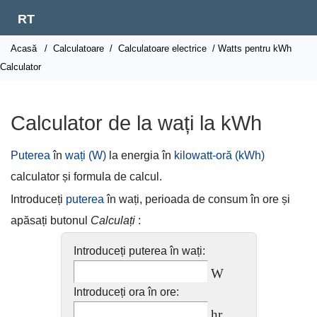
RT
Acasă
/
Calculatoare
/
Calculatoare electrice
/ Watts pentru kWh
Calculator
Calculator de la wați la kWh
Puterea
în
wați (W)
la energia în
kilowatt-oră (kWh)
calculator și formula de calcul.
Introduceți
puterea
în wați, perioada de consum în ore și
apăsați butonul
Calculați
:
Introduceți puterea în wați:
W
Introduceți ora în ore:
hr