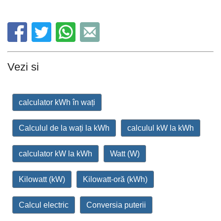
Vezi si
calculator kWh în wați
Calculul de la wați la kWh
calculul kW la kWh
calculator kW la kWh
Watt (W)
Kilowatt (kW)
Kilowatt-oră (kWh)
Calcul electric
Conversia puterii