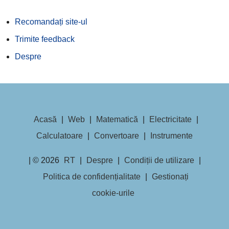
Recomandați site-ul
Trimite feedback
Despre
Acasă
|
Web
|
Matematică
|
Electricitate
|
Calculatoare
|
Convertoare
|
Instrumente
| © 2026
RT
|
Despre
|
Condiții de utilizare
|
Politica de confidențialitate
|
Gestionați
cookie-urile