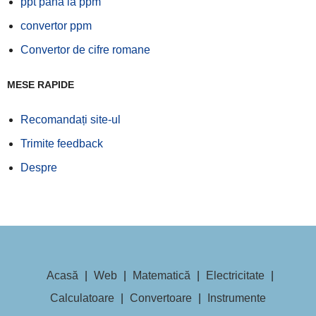
ppt până la ppm
convertor ppm
Convertor de cifre romane
MESE RAPIDE
Recomandați site-ul
Trimite feedback
Despre
Acasă
|
Web
|
Matematică
|
Electricitate
|
Calculatoare
|
Convertoare
|
Instrumente