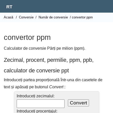
RT
Acasă
/
Conversie
/
Număr de conversie
/ convertor ppm
convertor ppm
Calculator de conversie Părți pe milion (ppm).
Zecimal, procent, permilie, ppm, ppb,
calculator de conversie ppt
Introduceți partea proporțională într-una din casetele de
text și apăsați pe butonul
Convert
:
Introduceți zecimalul:
Introduceți procentajul: