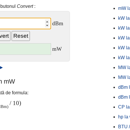
i butonul
Convert
:
mW l
kW la
dBm
kW l
kW l
kW l
mW
kW la
 ►
MW la
MW l
în mW
dBm 
tă de formula:
dBm l
/ 10)
dBm)
CP l
hp la 
BTU /