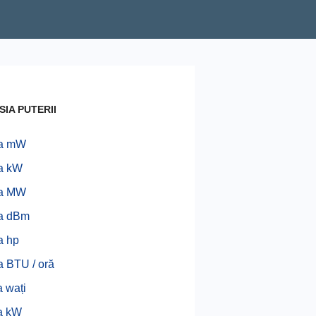
IA PUTERII
la mW
la kW
la MW
la dBm
a hp
la BTU / oră
 wați
a kW