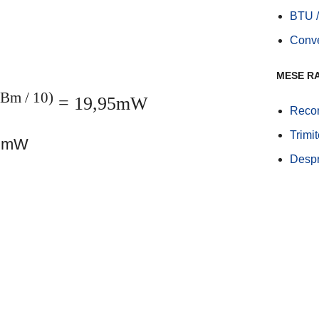
BTU /
Conv
MESE R
Bm / 10)
= 19,95mW
Recom
Trimi
n mW
Desp