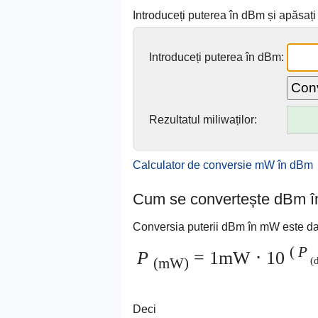
Introduceți puterea în dBm și apăsaț
Introduceți puterea în dBm:
Rezultatul miliwaților:
Calculator de conversie mW în dBm
Cum se convertește dBm 
Conversia puterii dBm în mW este da
(
P
P
= 1mW ⋅ 10
(
(mW)
Deci