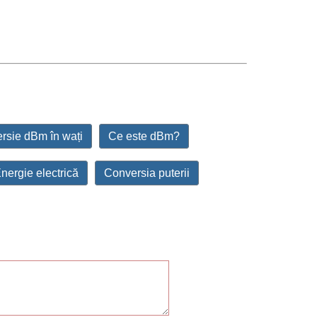
rsie dBm în wați
Ce este dBm?
nergie electrică
Conversia puterii