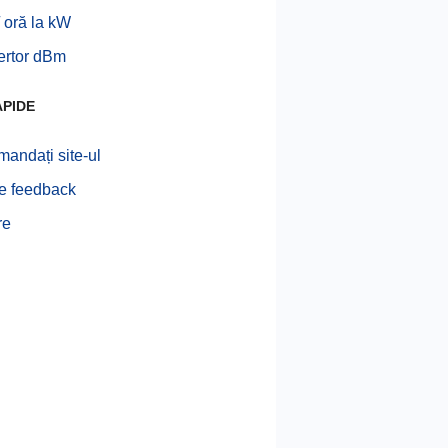
 oră la kW
ertor dBm
APIDE
andați site-ul
te feedback
re