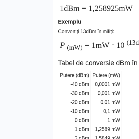
1dBm = 1,258925mW
Exemplu
Convertiți 13dBm în miliți:
(13d
P
= 1mW ⋅ 10
(mW)
Tabel de conversie dBm î
Putere (dBm)
Putere (mW)
-40 dBm
0,0001 mW
-30 dBm
0,001 mW
-20 dBm
0,01 mW
-10 dBm
0,1 mW
0 dBm
1 mW
1 dBm
1,2589 mW
2 dBm
1,5849 mW