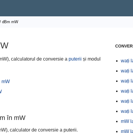
/ dBm mW
mW
CONVERS
(mW), calculatorul de conversie a
puterii
și modul
wați 
wați 
wați 
în mW
wați 
W
wați l
wați 
dBm în mW
mW la
mW), calculator de conversie a puterii.
mW l