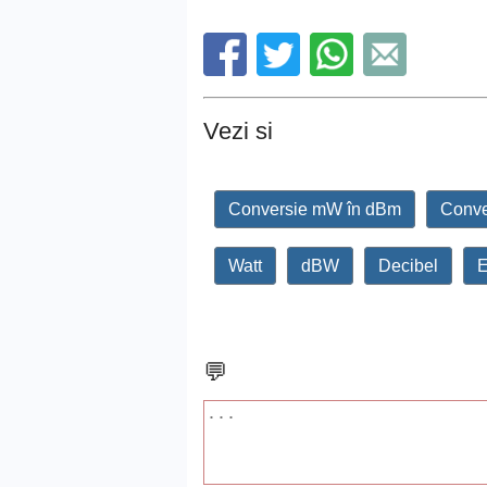
Vezi si
Conversie mW în dBm
Conve
Watt
dBW
Decibel
E
💬