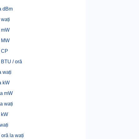
a dBm
 wați
a mW
a MW
a CP
 BTU / oră
 wați
a kW
la mW
a wați
a kW
wați
 oră la wați