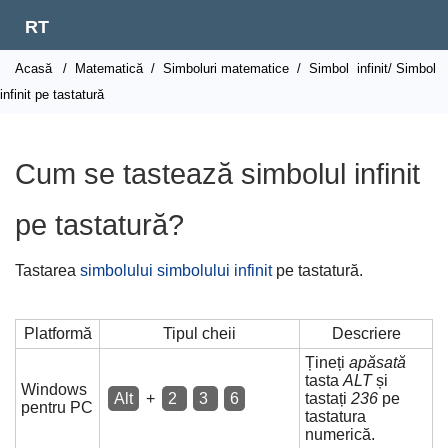
RT
Acasă
/
Matematică
/
Simboluri matematice
/
Simbol
infinit/ Simbol
infinit pe tastatură
Cum se tastează simbolul infinit
pe tastatură?
Tastarea
simbolului simbolului infinit
pe tastatură.
Platformă
Tipul cheii
Descriere
Țineți
apăsată
tasta
ALT
și
Windows
Alt
+
2
3
6
tastați
236
pe
pentru PC
tastatura
numerică.