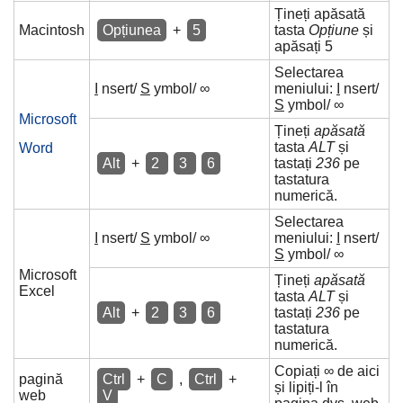
Țineți apăsată
Macintosh
Opțiunea
+
5
tasta
Opțiune
și
apăsați 5
Selectarea
I
nsert/
S
ymbol/ ∞
meniului:
I
nsert/
S
ymbol/ ∞
Microsoft
Țineți
apăsată
tasta
ALT
și
Word
Alt
+
2
3
6
tastați
236
pe
tastatura
numerică.
Selectarea
I
nsert/
S
ymbol/ ∞
meniului:
I
nsert/
S
ymbol/ ∞
Microsoft
Țineți
apăsată
Excel
tasta
ALT
și
Alt
+
2
3
6
tastați
236
pe
tastatura
numerică.
Copiați ∞ de aici
pagină
Ctrl
+
C
,
Ctrl
+
și lipiți-l în
web
V