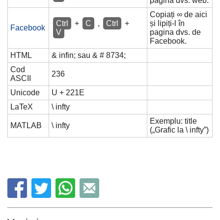
pagina dvs. web.
Copiați ∞ de aici
Ctrl
+
C
,
Ctrl
+
și lipiți-l în
Facebook
V
pagina dvs. de
Facebook.
HTML
& infin; sau & # 8734;
Cod
236
ASCII
Unicode
U + 221E
LaTeX
\ infty
Exemplu: title
MATLAB
\ infty
(„Grafic la \ infty”)