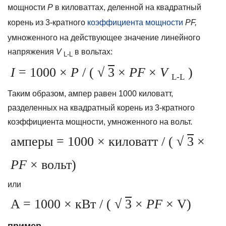
мощности
P
в киловаттах, деленной на квадратный
корень из 3-кратного
коэффициента мощности
PF,
умноженного на действующее значение линейного
напряжения
V
в вольтах:
L-L
I
= 1000
×
P
/ (
√
3
×
PF
×
V
)
L-L
Таким образом, ампер равен 1000 киловатт,
разделенных на квадратный корень из 3-кратного
коэффициента мощности, умноженного на вольт.
амперы = 1000
×
киловатт / (
√
3
×
PF
× вольт)
или
A = 1000 × кВт / (
√
3
×
PF
× V)