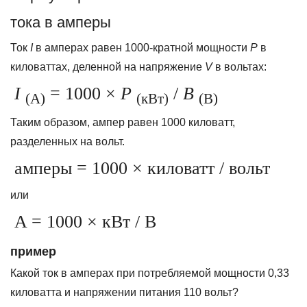
тока в амперы
Ток
I
в амперах равен 1000-кратной мощности
P
в
киловаттах, деленной на напряжение
V
в вольтах:
I
= 1000
×
P
/
В
(A)
(кВт)
(В)
Таким образом, ампер равен 1000 киловатт,
разделенных на вольт.
амперы = 1000
×
киловатт / вольт
или
A = 1000 × кВт / В
пример
Какой ток в амперах при потребляемой мощности 0,33
киловатта и напряжении питания 110 вольт?