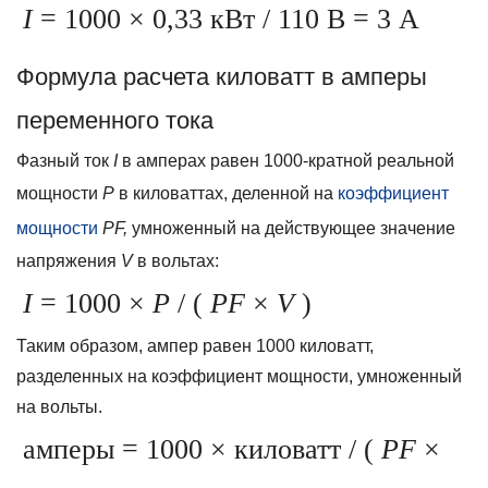
I
= 1000 × 0,33 кВт / 110 В = 3 А
Формула расчета киловатт в амперы
переменного тока
Фазный ток
I
в амперах равен 1000-кратной реальной
мощности
P
в киловаттах, деленной на
коэффициент
мощности
PF,
умноженный на действующее значение
напряжения
V
в вольтах:
I
= 1000
×
P
/ (
PF
×
V
)
Таким образом, ампер равен 1000 киловатт,
разделенных на коэффициент мощности, умноженный
на вольты.
амперы = 1000
×
киловатт / (
PF
×