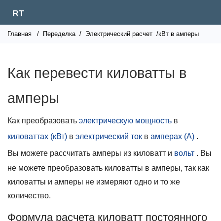
RT
Главная
/
Переделка
/
Электрический расчет
/кВт в амперы
Как перевести киловатты в
амперы
Как преобразовать
электрическую мощность
в
киловаттах (кВт)
в
электрический ток
в
амперах (А)
.
Вы можете рассчитать амперы из киловатт и
вольт
. Вы
не можете преобразовать киловатты в амперы, так как
киловатты и амперы не измеряют одно и то же
количество.
Формула расчета киловатт постоянного