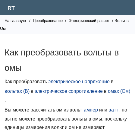
RT
На главную
/
Преобразование
/
Электрический расчет
/ Вольт в
Ом
Как преобразовать вольты в
омы
Как преобразовать
электрическое напряжение
в
вольтах (В)
в
электрическое сопротивление
в
омах (Ом)
.
Вы можете рассчитать ом из вольт,
ампер
или
ватт
, но
вы не можете преобразовать вольты в омы, поскольку
единицы измерения вольт и ом не измеряют