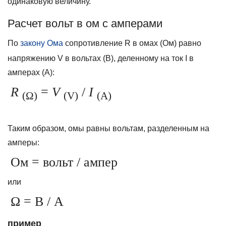
одинаковую величину.
Расчет вольт в ом с амперами
По
закону Ома
сопротивление R в омах (Ом) равно
напряжению V в вольтах (В), деленному на ток I в
амперах (А):
R
=
V
/
I
(Ω)
(V)
(A)
Таким образом, омы равны вольтам, разделенным на
амперы:
Ом = вольт / ампер
или
Ω = В / А
пример