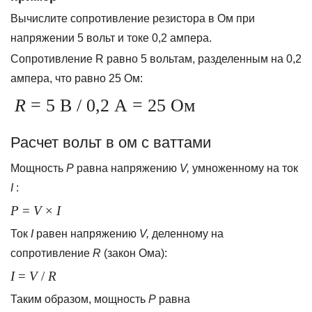
Вычислите сопротивление резистора в Ом при
напряжении 5 вольт и токе 0,2 ампера.
Сопротивление R равно 5 вольтам, разделенным на 0,2
ампера, что равно 25 Ом:
R
= 5 В / 0,2 А = 25 Ом
Расчет вольт в ом с ваттами
Мощность
P
равна напряжению
V,
умноженному на ток
I
:
P
=
V
×
I
Ток
I
равен напряжению
V,
деленному на
сопротивление
R
(закон Ома):
I
=
V
/
R
Таким образом, мощность
P
равна