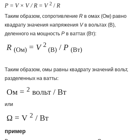
2
P
=
V
×
V / R
=
V
/
R
Таким образом, сопротивление
R
в омах (Ом) равно
квадрату значения напряжения
V
в вольтах (В),
деленного на мощность
P
в ваттах (Вт):
2
R
=
V
/
P
(Ом)
(В)
(Вт)
Таким образом, омы равны квадрату значений вольт,
разделенных на ватты:
2
Ом =
вольт / Вт
или
2
Ω = V
/ Вт
пример