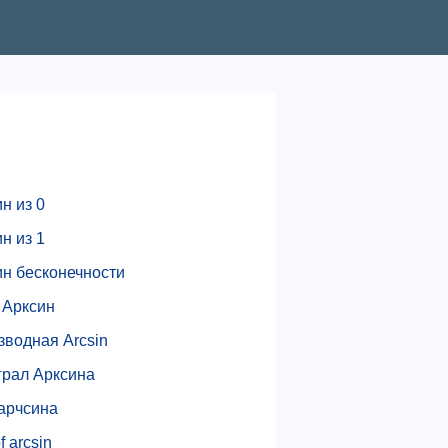
н из 0
н из 1
ин бесконечности
 Арксин
зводная Arcsin
грал Арксина
 арчсина
f arcsin