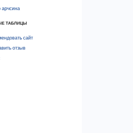
р арчсина
ЫЕ ТАБЛИЦЫ
мендовать сайт
авить отзыв
с