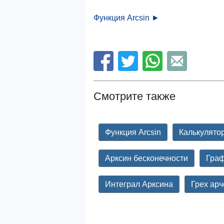
Функция Arcsin ►
Смотрите также
Функция Arcsin
Калькулятор
Арксин бесконечности
Граф
Интеграл Арксина
Грех арч