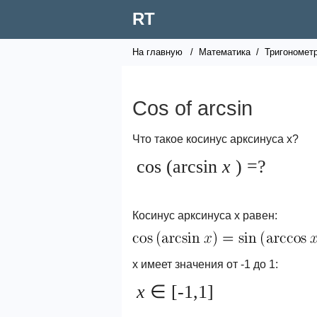
RT
На главную
/
Математика
/
Тригономет
Cos of arcsin
Что такое косинус арксинуса x?
cos (arcsin
x
) =?
Косинус арксинуса x равен:
x имеет значения от -1 до 1:
x
∈ [-1,1]