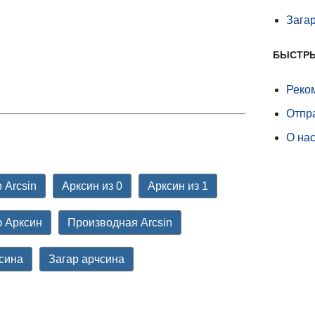
Зага
БЫСТР
Реко
Отпр
О на
 Arcsin
Арксин из 0
Арксин из 1
 Арксин
Производная Arcsin
сина
Загар арчсина