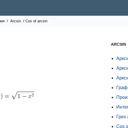
рия
/
Arcsin
/ Cos of arcsin
ARCSIN
Аркси
Аркси
Аркс
Граф
Прои
Инте
Грех
Cos o