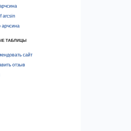
 арчсина
f arcsin
р арчсина
ЫЕ ТАБЛИЦЫ
мендовать сайт
авить отзыв
с