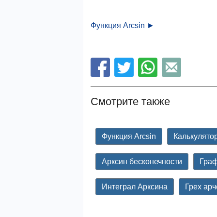
Функция Arcsin ►
Смотрите также
Функция Arcsin
Калькулятор
Арксин бесконечности
Граф
Интеграл Арксина
Грех арч