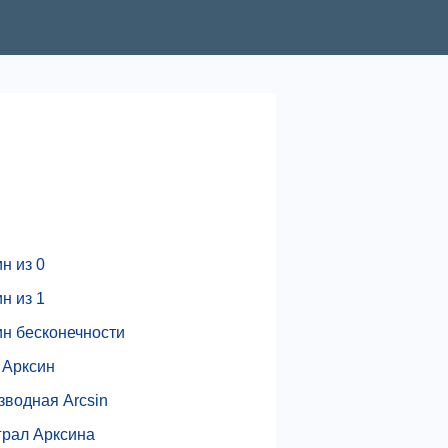
н из 0
н из 1
ин бесконечности
 Арксин
зводная Arcsin
грал Арксина