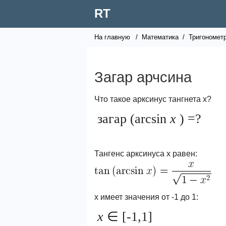
RT
На главную
/
Математика
/
Тригономет
Загар арчсина
Что такое арксинус тангнета x?
загар (arcsin
x
) =?
Тангенс арксинуса x равен:
x имеет значения от -1 до 1:
x
∈ [-1,1]