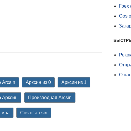
Грех
Cos o
Зага
БЫСТР
Реко
Отпр
О на
 Arcsin
Арксин из 0
Арксин из 1
 Арксин
Производная Arcsin
сина
Cos of arcsin