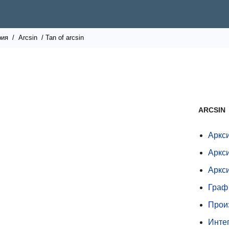
рия
/
Arcsin
/ Tan of arcsin
ARCSIN
Аркси
Аркси
Аркс
Граф
Прои
Инте