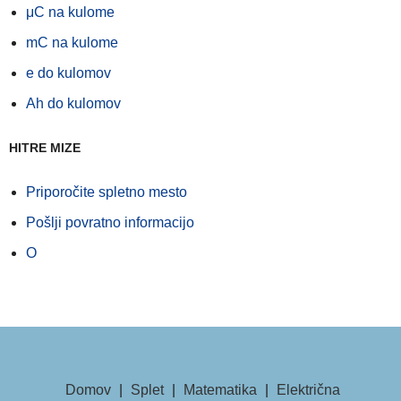
μC na kulome
mC na kulome
e do kulomov
Ah do kulomov
HITRE MIZE
Priporočite spletno mesto
Pošlji povratno informacijo
O
Domov
|
Splet
|
Matematika
|
Električna