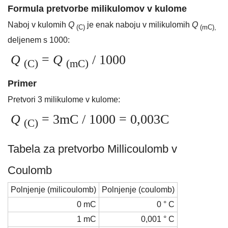
Formula pretvorbe milikulomov v kulome
Naboj v kulomih
Q
je enak naboju v milikulomih
Q
(C)
(mC),
deljenem s 1000:
Q
=
Q
/ 1000
(C)
(mC)
Primer
Pretvori 3 milikulome v kulome:
Q
= 3mC / 1000 = 0,003C
(C)
Tabela za pretvorbo Millicoulomb v
Coulomb
Polnjenje (milicoulomb)
Polnjenje (coulomb)
0 mC
0 ° C
1 mC
0,001 ° C