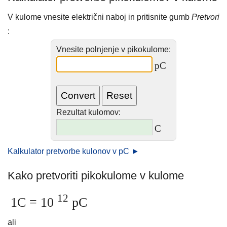
V kulome vnesite električni naboj in pritisnite gumb
Pretvori
:
Vnesite polnjenje v pikokulome:
pC
Rezultat kulomov:
C
Kalkulator pretvorbe kulonov v pC ►
Kako pretvoriti pikokulome v kulome
12
1C = 10
pC
ali