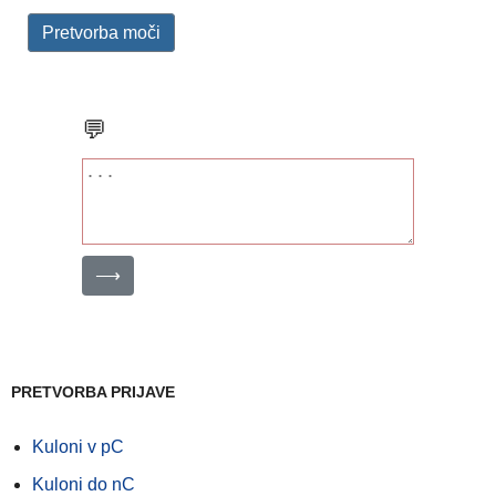
Pretvorba moči
💬
⟶
PRETVORBA PRIJAVE
Kuloni v pC
Kuloni do nC