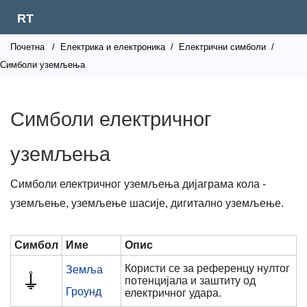
RT
Почетна
/
Електрика и електроника
/
Електрични симболи
/
Симболи уземљења
Симболи електричног
уземљења
Симболи електричног уземљења дијаграма кола -
уземљење, уземљење шасије, дигитално уземљење.
Симбол
Име
Опис
Користи се за референцу нултог
Земља
потенцијала и заштиту од
Гроунд
електричног удара.