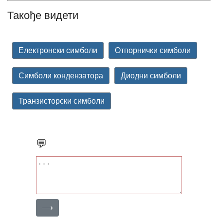
Такође видети
Електронски симболи
Отпорнички симболи
Симболи кондензатора
Диодни симболи
Транзисторски симболи
💬
⟶