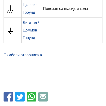
Цхассис
Повезан са шасијом кола
Гроунд
Дигитал /
Цоммон
Гроунд
Симболи отпорника ►