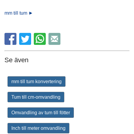
mm till tum ►
Se även
mm till tum konvertering
Tum till cm-omvandling
Omvandling av tum till fötter
Inch till meter omvandling