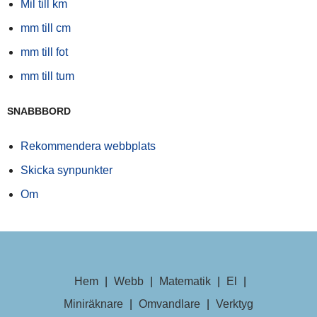
Mil till km
mm till cm
mm till fot
mm till tum
SNABBBORD
Rekommendera webbplats
Skicka synpunkter
Om
Hem
|
Webb
|
Matematik
|
El
|
Miniräknare
|
Omvandlare
|
Verktyg