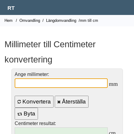
RT
Hem
/
Omvandling
/
Längdomvandling
/mm till cm
Millimeter till Centimeter
konvertering
Ange millimeter:
mm
Konvertera
Återställa
Byta
Centimeter resultat:
cm