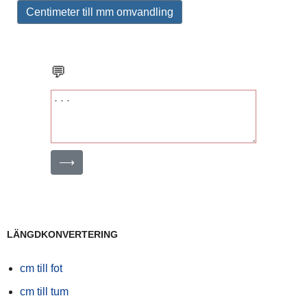
Centimeter till mm omvandling
💬
⟶
LÄNGDKONVERTERING
cm till fot
cm till tum