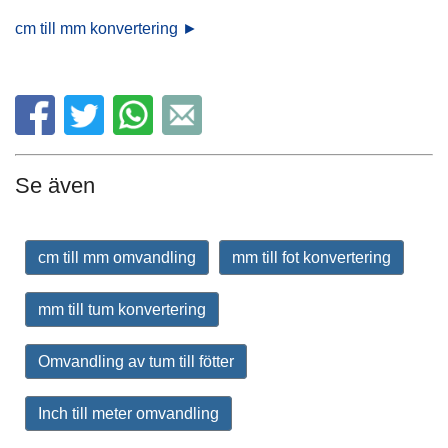
cm till mm konvertering ►
Se även
cm till mm omvandling
mm till fot konvertering
mm till tum konvertering
Omvandling av tum till fötter
Inch till meter omvandling