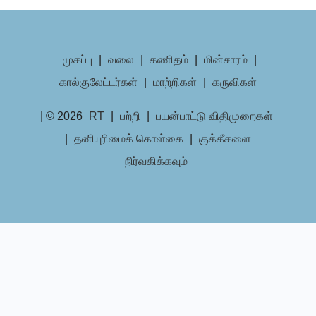
முகப்பு
|
வலை
|
கணிதம்
|
மின்சாரம்
|
கால்குலேட்டர்கள்
|
மாற்றிகள்
|
கருவிகள்
| © 2026
RT
|
பற்றி
|
பயன்பாட்டு விதிமுறைகள்
|
தனியுரிமைக் கொள்கை
|
குக்கீகளை
நிர்வகிக்கவும்