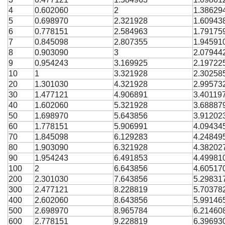
4
0.602060
2
1.38629
5
0.698970
2.321928
1.60943
6
0.778151
2.584963
1.79175
7
0.845098
2.807355
1.94591
8
0.903090
3
2.07944
9
0.954243
3.169925
2.19722
10
1
3.321928
2.30258
20
1.301030
4.321928
2.99573
30
1.477121
4.906891
3.40119
40
1.602060
5.321928
3.68887
50
1.698970
5.643856
3.91202
60
1.778151
5.906991
4.09434
70
1.845098
6.129283
4.24849
80
1.903090
6.321928
4.38202
90
1.954243
6.491853
4.49981
100
2
6.643856
4.60517
200
2.301030
7.643856
5.29831
300
2.477121
8.228819
5.70378
400
2.602060
8.643856
5.99146
500
2.698970
8.965784
6.21460
600
2.778151
9.228819
6.39693