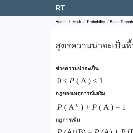
RT
Home
/
Math
/
Probability
/ Basic Probabi
สูตรความน่าจะเป็นพื
ช่วงความน่าจะเป็น
0 ≤
P
(
A
) ≤ 1
กฎของเหตุการณ์เสริม
P
(
A
) +
P
(
A
) = 1
C
กฎการเพิ่ม
P
(A∪B) =
P
(A) +
P
(