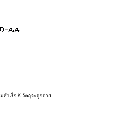
วามสำเร็จ K วัตถุจะถูกถ่าย