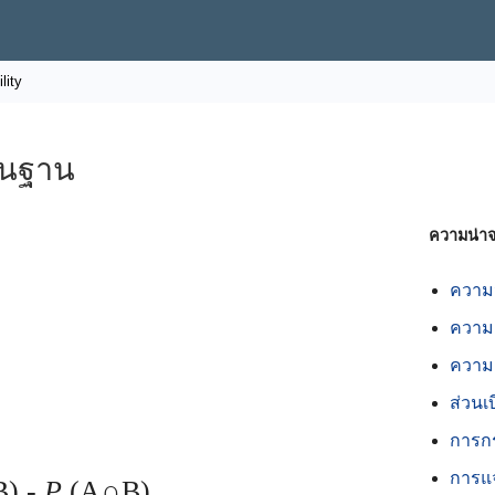
lity
้นฐาน
ความน่าจ
ความน
ความ
ความ
ส่วนเ
การก
การแ
B) -
P
(A∩B)