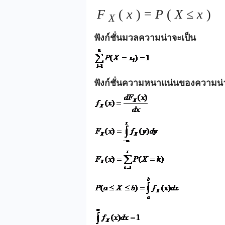
F
(
x
) =
P
(
X
≤
x
)
X
ฟังก์ชั่นมวลความน่าจะเป็น
ฟังก์ชั่นความหนาแน่นของความน่