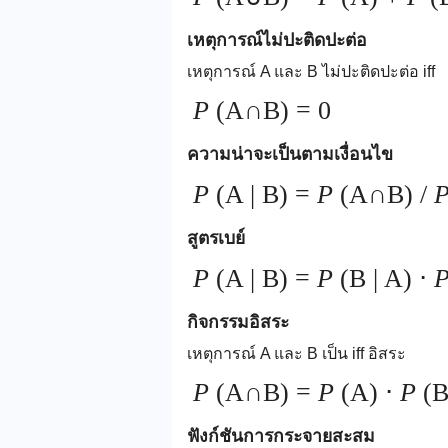
เหตุการณ์ไม่ปะติดปะต่อ
เหตุการณ์ A และ B ไม่ปะติดปะต่อ iff
P
(A∩B) = 0
ความน่าจะเป็นตามเงื่อนไข
P
(A | B) =
P
(A∩B) /
สูตรเบย์
P
(A | B) =
P
(B | A) ⋅
กิจกรรมอิสระ
เหตุการณ์ A และ B เป็น iff อิสระ
P
(A∩B) =
P
(A) ⋅
P
(B
ฟังก์ชันการกระจายสะสม