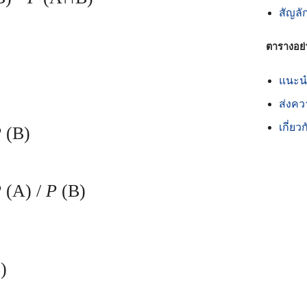
สัญลั
ตารางอย่
แนะนำ
ส่งคว
เกี่ยว
P
(B)
P
(A) /
P
(B)
)