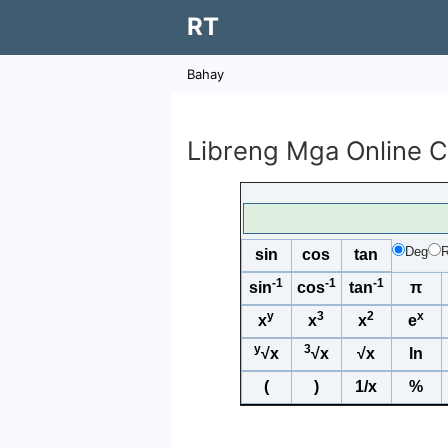
RT
Bahay
Libreng Mga Online C
Deg
sin
cos
tan
-1
-1
-1
sin
cos
tan
π
y
3
2
x
x
x
x
e
y
3
√x
√x
√x
ln
(
)
1/x
%