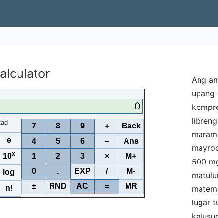
alculator
Ang am
upang 
0
kompre
libreng
Rad
7
8
9
+
Back
marami
e
4
5
6
–
Ans
mayroo
x
10
1
2
3
×
M+
500 mg
0
.
EXP
/
M-
log
matulu
±
RND
AC
=
MR
n!
matema
lugar t
kalusug