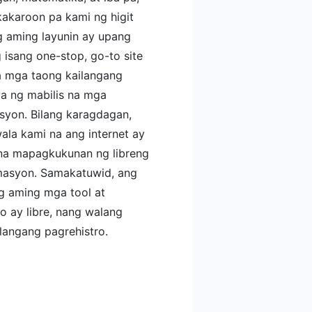
kakaroon pa kami ng higit
g aming layunin ay upang
 isang one-stop, go-to site
a mga taong kailangang
 ng mabilis na mga
asyon. Bilang karagdagan,
ala kami na ang internet ay
na mapagkukunan ng libreng
asyon. Samakatuwid, ang
ng aming mga tool at
o ay libre, nang walang
ilangang pagrehistro.