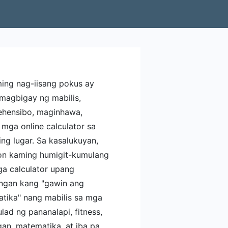
ing nag-iisang pokus ay
magbigay ng mabilis,
hensibo, maginhawa,
 mga online calculator sa
ng lugar. Sa kasalukuyan,
n kaming humigit-kumulang
a calculator upang
ngan kang "gawin ang
tika" nang mabilis sa mga
ulad ng pananalapi, fitness,
an, matematika, at iba pa,