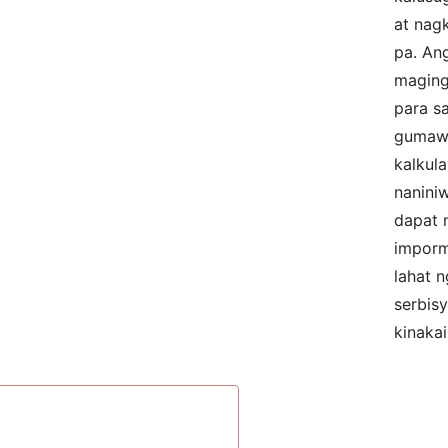
at nag
pa. An
maging
para s
gumawa
kalkul
naniniw
dapat 
imporm
lahat 
serbisy
kinaka