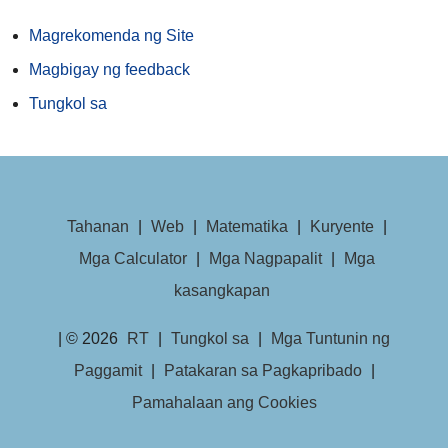
Magrekomenda ng Site
Magbigay ng feedback
Tungkol sa
Tahanan
|
Web
|
Matematika
|
Kuryente
|
Mga Calculator
|
Mga Nagpapalit
|
Mga
kasangkapan
| © 2026
RT
|
Tungkol sa
|
Mga Tuntunin ng
Paggamit
|
Patakaran sa Pagkapribado
|
Pamahalaan ang Cookies