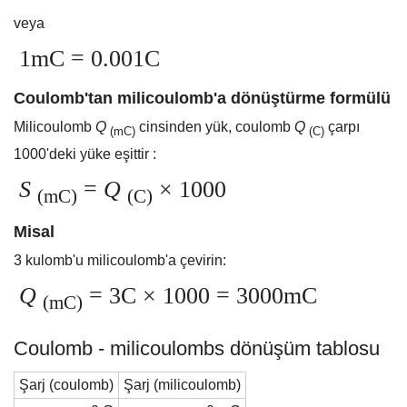
veya
1mC = 0.001C
Coulomb'tan milicoulomb'a dönüştürme formülü
Milicoulomb
Q
cinsinden yük, coulomb
Q
çarpı
(mC)
(C)
1000'deki yüke eşittir :
S
=
Q
× 1000
(mC)
(C)
Misal
3 kulomb'u milicoulomb'a çevirin:
Q
= 3C × 1000 = 3000mC
(mC)
Coulomb - milicoulombs dönüşüm tablosu
Şarj (coulomb)
Şarj (milicoulomb)