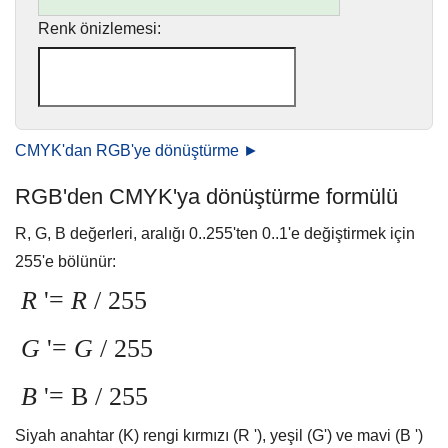
Renk önizlemesi:
CMYK'dan RGB'ye dönüştürme ►
RGB'den CMYK'ya dönüştürme formülü
R, G, B değerleri, aralığı 0..255'ten 0..1'e değiştirmek için
255'e bölünür:
R
'=
R
/ 255
G
'=
G
/ 255
B
'= B / 255
Siyah anahtar (K) rengi kırmızı (R '), yeşil (G') ve mavi (B ')