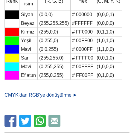
Renk
(R, G, B)
Hex
(C, M, Y, K)
isim
Siyah
(0,0,0)
# 000000
(0,0,0,1)
Beyaz
(255.255.255)
#FFFFFF
(0,0,0,0)
Kırmızı
(255,0,0)
# FF0000
(0,1,1,0)
Yeşil
(0,255,0)
# 00FF00
(1,0,1,0)
Mavi
(0,0,255)
# 0000FF
(1,1,0,0)
Sarı
(255.255,0)
# FFFF00
(0,0,1,0)
Mavi
(0,255,255)
# 00FFFF
(1,0,0,0)
Eflatun
(255,0.255)
# FF00FF
(0,1,0,0)
CMYK'dan RGB'ye dönüştürme ►