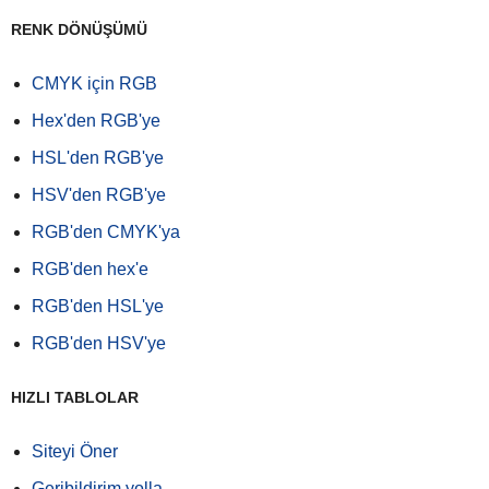
RENK DÖNÜŞÜMÜ
CMYK için RGB
Hex'den RGB'ye
HSL'den RGB'ye
HSV'den RGB'ye
RGB'den CMYK'ya
RGB'den hex'e
RGB'den HSL'ye
RGB'den HSV'ye
HIZLI TABLOLAR
Siteyi Öner
Geribildirim yolla