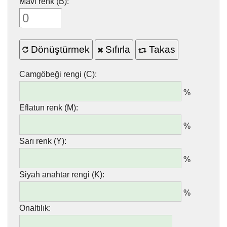
Mavi renk (B):
Dönüştürmek
Sıfırla
Takas
Camgöbeği rengi (C):
%
Eflatun renk (M):
%
Sarı renk (Y):
%
Siyah anahtar rengi (K):
%
Onaltılık: