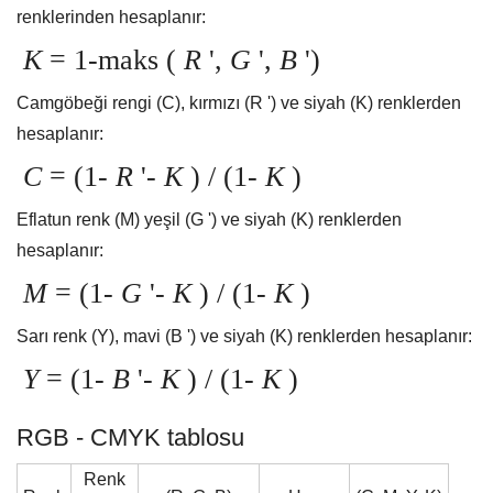
renklerinden hesaplanır:
K
= 1-maks (
R
',
G
',
B
')
Camgöbeği rengi (C), kırmızı (R ') ve siyah (K) renklerden
hesaplanır:
C
= (1-
R
'-
K
) / (1-
K
)
Eflatun renk (M) yeşil (G ') ve siyah (K) renklerden
hesaplanır:
M
= (1-
G
'-
K
) / (1-
K
)
Sarı renk (Y), mavi (B ') ve siyah (K) renklerden hesaplanır:
Y
= (1-
B
'-
K
) / (1-
K
)
RGB - CMYK tablosu
Renk