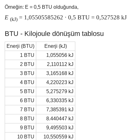
Örneğin: E = 0,5 BTU olduğunda,
E
= 1,05505585262 ⋅ 0,5 BTU = 0,527528 kJ
(kJ)
BTU - Kilojoule dönüşüm tablosu
Enerji (BTU)
Enerji (kJ)
1 BTU
1,055056 kJ
2 BTU
2,110112 kJ
3 BTU
3,165168 kJ
4 BTU
4,220223 kJ
5 BTU
5,275279 kJ
6 BTU
6,330335 kJ
7 BTU
7,385391 kJ
8 BTU
8.440447 kJ
9 BTU
9,495503 kJ
10 BTU
10,550559 kJ