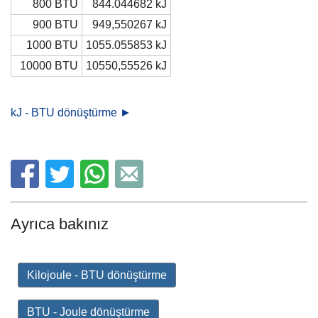
800 BTU
844.044682 kJ
900 BTU
949,550267 kJ
1000 BTU
1055.055853 kJ
10000 BTU
10550,55526 kJ
kJ - BTU dönüştürme ►
Ayrıca bakınız
Kilojoule - BTU dönüştürme
BTU - Joule dönüştürme