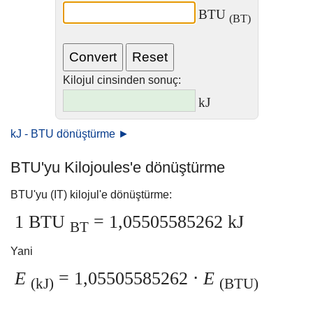
BTU
(BT)
Kilojul cinsinden sonuç:
kJ
kJ - BTU dönüştürme ►
BTU'yu Kilojoules'e dönüştürme
BTU'yu (IT) kilojul'e dönüştürme:
1 BTU
= 1,05505585262 kJ
BT
Yani
E
= 1,05505585262 ⋅
E
(kJ)
(BTU)