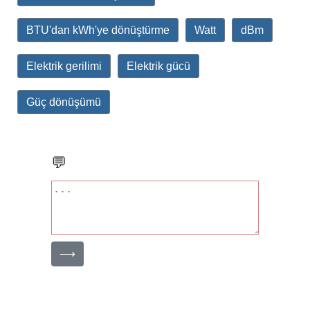
BTU'dan kWh'ye dönüştürme
Watt
dBm
Elektrik gerilimi
Elektrik gücü
Güç dönüşümü
💬
⟶