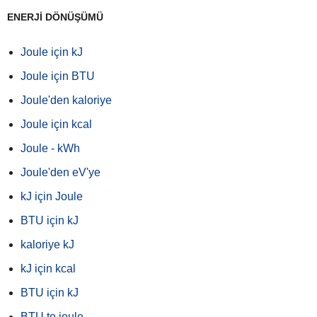
ENERJİ DÖNÜŞÜMÜ
Joule için kJ
Joule için BTU
Joule'den kaloriye
Joule için kcal
Joule - kWh
Joule'den eV'ye
kJ için Joule
BTU için kJ
kaloriye kJ
kJ için kcal
BTU için kJ
BTU to joule