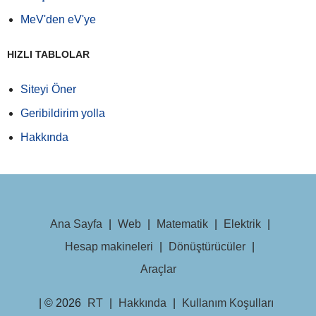
MeV'den eV'ye
HIZLI TABLOLAR
Siteyi Öner
Geribildirim yolla
Hakkında
Ana Sayfa
|
Web
|
Matematik
|
Elektrik
|
Hesap makineleri
|
Dönüştürücüler
|
Araçlar
| © 2026
RT
|
Hakkında
|
Kullanım Koşulları