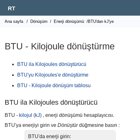
RT
Ana sayfa
/
Dönüşüm
/
Enerji dönüşümü
/BTU'dan kJ'ye
BTU - Kilojoule dönüştürme
BTU ila Kilojoules dönüştürücü
BTU'yu Kilojoules'e dönüştürme
BTU - Kilojoule dönüşüm tablosu
BTU ila Kilojoules dönüştürücü
BTU -
kilojul (kJ)
, enerji dönüşümü hesaplayıcısı.
BTU'ya enerjiyi girin ve
Dönüştür
düğmesine basın :
BTU'da enerji girin: