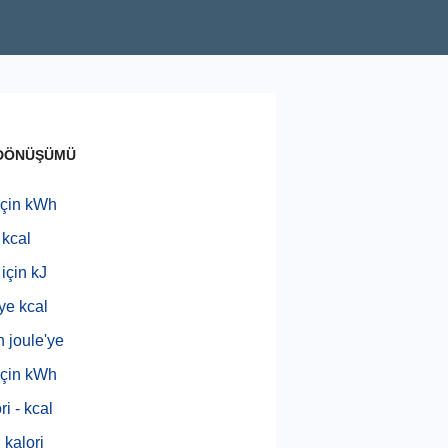
 DÖNÜŞÜMÜ
çin kWh
 kcal
için kJ
iye kcal
n joule'ye
çin kWh
ri - kcal
 kalori