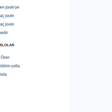
den joule'ye
kaç joule
kaç joule
nedir
ABLOLAR
i Öner
ldirim yolla
ında