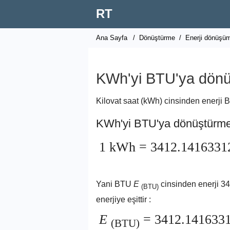
RT
Ana Sayfa
/
Dönüştürme
/
Enerji dönüşü
KWh'yi BTU'ya dön
Kilovat saat (kWh) cinsinden enerji B
KWh'yi BTU'ya dönüştürm
1 kWh = 3412.141633
Yani BTU
E
cinsinden enerji 34
(BTU)
enerjiye eşittir :
E
= 3412.141633
(BTU)