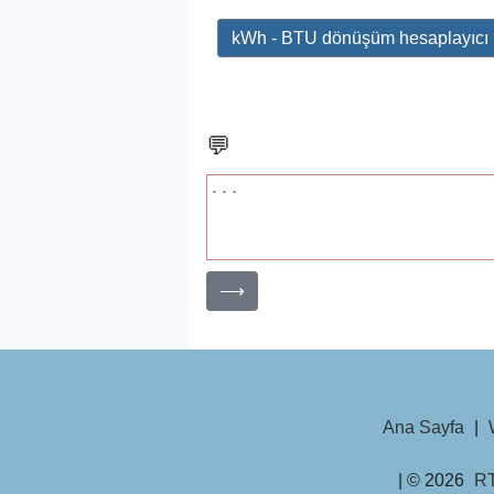
kWh - BTU dönüşüm hesaplayıcı
💬
⟶
Ana Sayfa
|
| © 2026
R