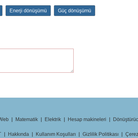
Enerji dönüşümü
Güç dönüşümü
Web
|
Matematik
|
Elektrik
|
Hesap makineleri
|
Dönüştürüc
T
|
Hakkında
|
Kullanım Koşulları
|
Gizlilik Politikası
|
Çerez