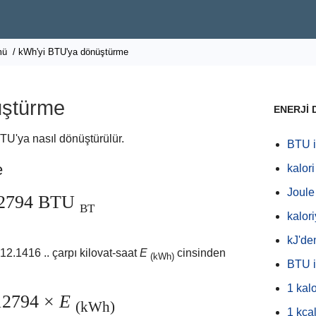
mü
/ kWh'yi BTU'ya dönüştürme
üştürme
ENERJİ
TU'ya nasıl dönüştürülür.
BTU i
e
kalori
Joule 
12794 BTU
BT
kalor
kJ'de
12.1416 .. çarpı kilovat-saat
E
cinsinden
(kWh)
BTU i
1 kalo
12794 ×
E
(kWh)
1 kcal