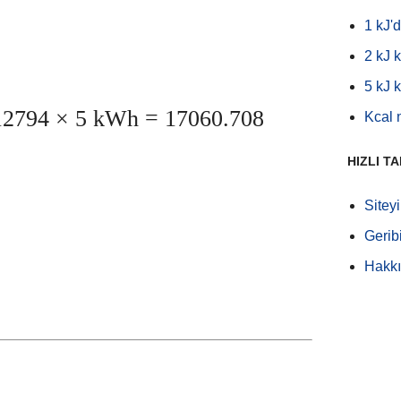
1 kJ'
2 kJ 
5 kJ 
2794 × 5 kWh = 17060.708
Kcal 
HIZLI T
Sitey
Geribi
Hakk