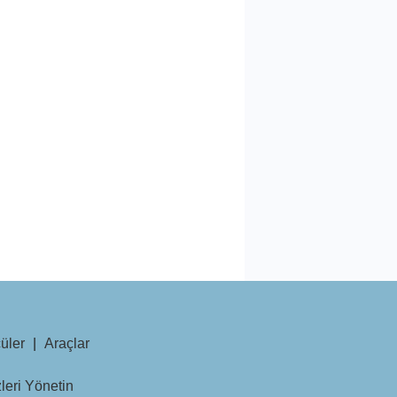
üler
|
Araçlar
leri Yönetin