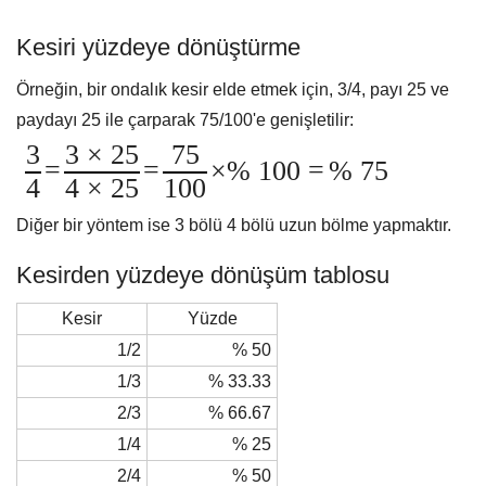
Kesiri yüzdeye dönüştürme
Örneğin, bir ondalık kesir elde etmek için, 3/4, payı 25 ve
paydayı 25 ile çarparak 75/100'e genişletilir:
3
3 × 25
75
=
=
×% 100 =
% 75
4
4 × 25
100
Diğer bir yöntem ise 3 bölü 4 bölü uzun bölme yapmaktır.
Kesirden yüzdeye dönüşüm tablosu
Kesir
Yüzde
1/2
% 50
1/3
% 33.33
2/3
% 66.67
1/4
% 25
2/4
% 50