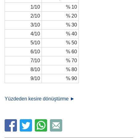
1/10
% 10
2/10
% 20
3/10
% 30
4/10
% 40
5/10
% 50
6/10
% 60
7/10
% 70
8/10
% 80
9/10
% 90
Yüzdeden kesire dönüştürme ►