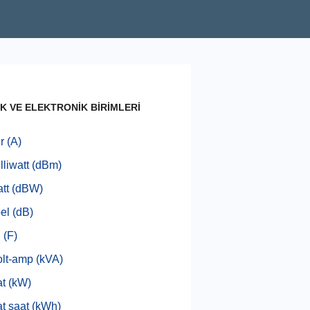
K VE ELEKTRONİK BİRİMLERİ
 (A)
lliwatt (dBm)
tt (dBW)
el (dB)
 (F)
olt-amp (kVA)
at (kW)
at saat (kWh)