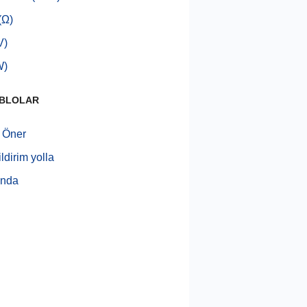
(Ω)
V)
W)
ABLOLAR
i Öner
ldirim yolla
ında