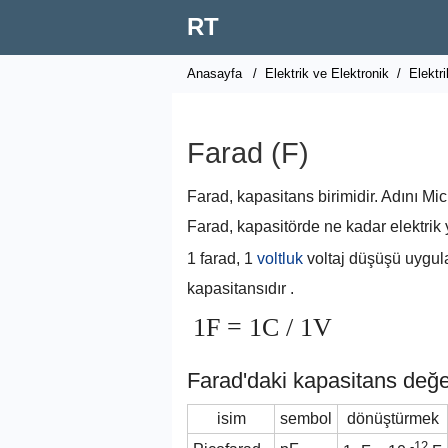
RT
Anasayfa
/
Elektrik ve Elektronik
/
Elektri
Farad (F)
Farad, kapasitans birimidir. Adını Mi
Farad, kapasitörde ne kadar elektrik y
1 farad, 1
voltluk
voltaj düşüşü uygul
kapasitansıdır .
1F = 1C / 1V
Farad'daki kapasitans değer
isim
sembol
dönüştürmek
-12