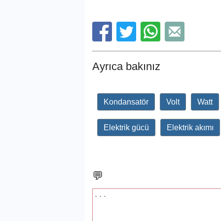
Ayrıca bakınız
Kondansatör
Volt
Watt
Elektrik gücü
Elektrik akımı
💬