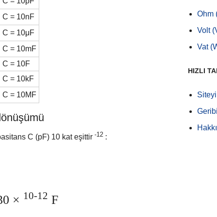
C = 10pF
Ohm 
C = 10nF
Volt (
C = 10μF
Vat (
C = 10mF
C = 10F
HIZLI T
C = 10kF
C = 10MF
Sitey
Geribi
) dönüşümü
Hakk
-12
sitans C (pF) 10 kat eşittir
:
10-12
30 ×
F