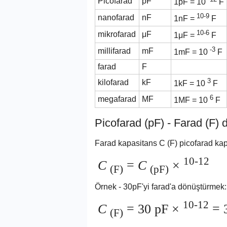
Picofarad
pF
1pF = 10
F
10-9
nanofarad
nF
1nF =
F
10-6
mikrofarad
μF
1μF =
F
-3
millifarad
mF
1mF = 10
F
farad
F
3
kilofarad
kF
1kF = 10
F
6
megafarad
MF
1MF = 10
F
Picofarad (pF) - Farad (F
Farad kapasitans C (F) picofarad kapa
10-12
C
=
C
×
(F)
(pF)
Örnek - 30pF'yi farad'a dönüştürmek:
10-12
C
= 30 pF ×
= 
(F)