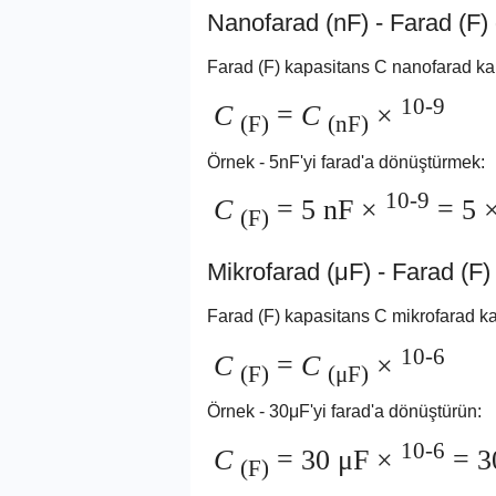
Nanofarad (nF) - Farad (F
Farad (F) kapasitans C nanofarad kap
10-9
C
=
C
×
(F)
(nF)
Örnek - 5nF'yi farad'a dönüştürmek:
10-9
C
= 5 nF ×
= 5 
(F)
Mikrofarad (μF) - Farad (
Farad (F) kapasitans C mikrofarad kap
10-6
C
=
C
×
(F)
(μF)
Örnek - 30μF'yi farad'a dönüştürün:
10-6
C
= 30 μF ×
= 3
(F)