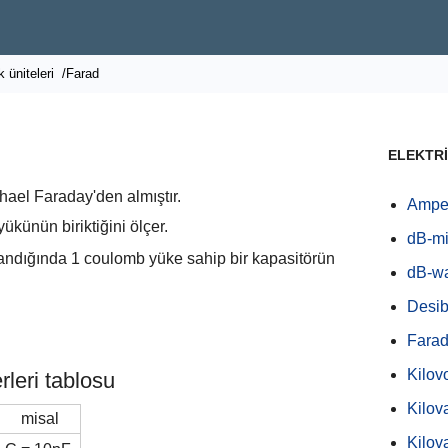
k üniteleri
/Farad
ELEKTRİ
chael Faraday'den almıştır.
Amper
ükünün biriktiğini ölçer.
dB-mi
andığında 1 coulomb yüke sahip bir kapasitörün
dB-wa
Desib
Farad
Kilov
leri tablosu
Kilov
misal
Kilov