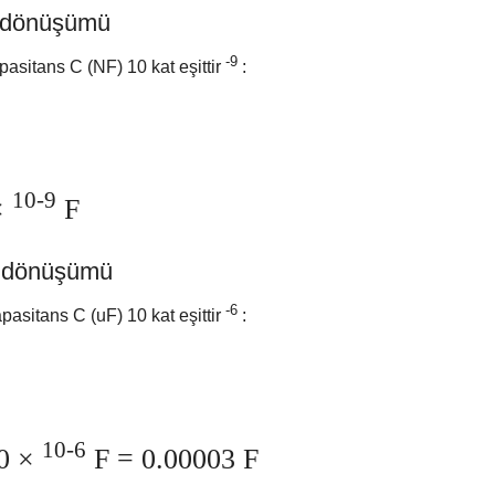
) dönüşümü
-9
asitans C (NF) 10 kat eşittir
:
10-9
×
F
F) dönüşümü
-6
asitans C (uF) 10 kat eşittir
:
10-6
0 ×
F = 0.00003 F