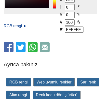
H
°
S
%
V
%
RGB rengi
►
#
Ayrıca bakınız
RGB rengi
Web uyumlu renkler
Sarı renk
Altın rengi
Renk kodu dönüştürücü