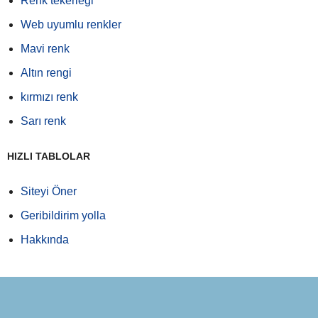
Renk tekerleği
Web uyumlu renkler
Mavi renk
Altın rengi
kırmızı renk
Sarı renk
HIZLI TABLOLAR
Siteyi Öner
Geribildirim yolla
Hakkında