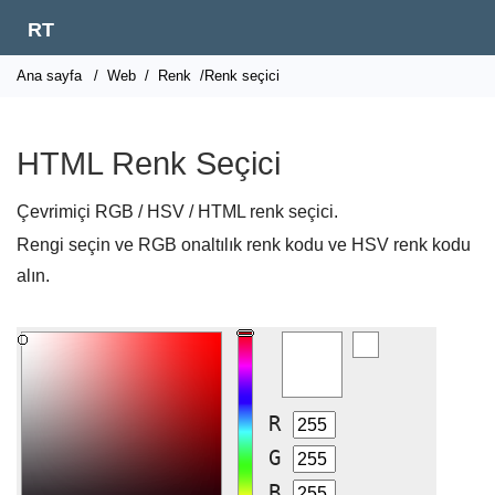
RT
Ana sayfa
/
Web
/
Renk
/Renk seçici
HTML Renk Seçici
Çevrimiçi RGB / HSV / HTML renk seçici.
Rengi seçin ve RGB onaltılık renk kodu ve HSV renk kodu
alın.
R
G
B