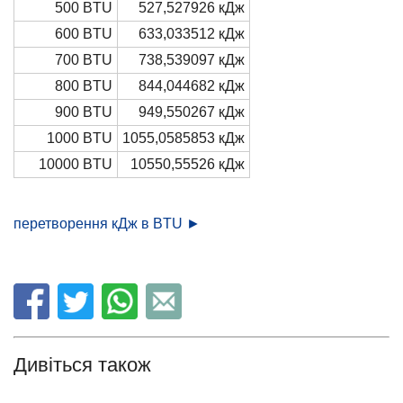
500 BTU
527,527926 кДж
600 BTU
633,033512 кДж
700 BTU
738,539097 кДж
800 BTU
844,044682 кДж
900 BTU
949,550267 кДж
1000 BTU
1055,0585853 кДж
10000 BTU
10550,55526 кДж
перетворення кДж в BTU ►
Дивіться також