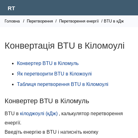
RT
Головна
/
Перетворення
/
Перетворення енергії
/ BTU в кДж
Конвертація BTU в Кіломоулі
Конвертер BTU в Кіломуль
Як перетворити BTU в Кіложоулі
Таблиця перетворення BTU в Кіломоулі
Конвертер BTU в Кіломуль
BTU в
кілоджоулі (кДж)
, калькулятор перетворення
енергії.
Введіть енергію в BTU і натисніть кнопку