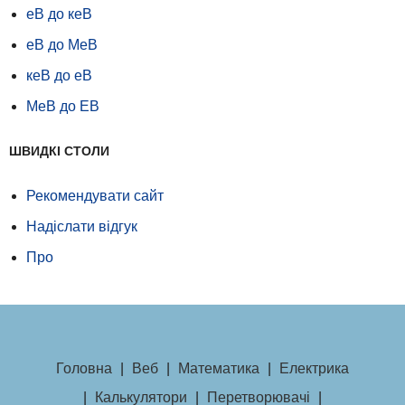
еВ до кеВ
еВ до МеВ
кеВ до еВ
МеВ до ЕВ
ШВИДКІ СТОЛИ
Рекомендувати сайт
Надіслати відгук
Про
Головна
|
Веб
|
Математика
|
Електрика
|
Калькулятори
|
Перетворювачі
|