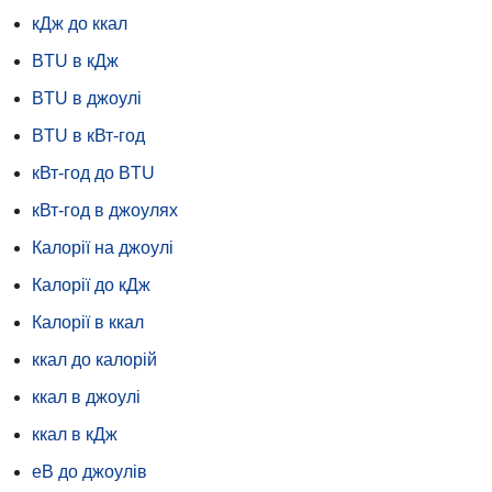
кДж до ккал
BTU в кДж
BTU в джоулі
BTU в кВт-год
кВт-год до BTU
кВт-год в джоулях
Калорії на джоулі
Калорії до кДж
Калорії в ккал
ккал до калорій
ккал в джоулі
ккал в кДж
еВ до джоулів