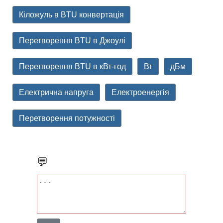
Кіложуль в BTU конвертація
Перетворення BTU в Джоулі
Перетворення BTU в кВт-год
Вт
дБм
Електрична напруга
Електроенергія
Перетворення потужності
💬