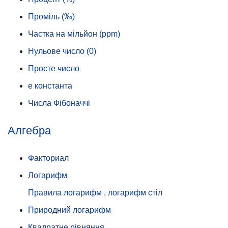
Проміль (‰)
Частка на мільйон (ppm)
Нульове число (0)
Просте число
e константа
Числа Фібоначчі
Алгебра
Факториал
Логарифм
Правила логарифм
,
логарифм стіл
Природний логарифм
Квадратне рівняння