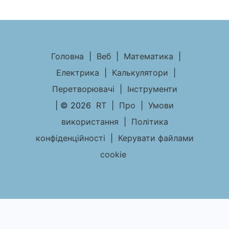
Головна
|
Веб
|
Математика
|
Електрика
|
Калькулятори
|
Перетворювачі
|
Інструменти
| © 2026
RT
|
Про
|
Умови
використання
|
Політика
конфіденційності
|
Керувати файлами
cookie