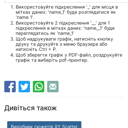
Використовуйте підкреслення '_' для місця в
мітках даних: 'name_1' буде розглядатися як
'name 1'.
Використовуйте 2 підкреслення '__' для 1
підкреслення в мітках даних: 'name__1' буде
переглядатись як 'name_1'
Щоб надрукувати графік, натисніть кнопку
друку та друкуйте з меню браузера або
натисніть Ctrl + P.
Щоб зберегти графік у PDF-файл, роздрукуйте
графік та виберіть pdf-принтер.
Дивіться також
Виробник сюжетів XY Scatter