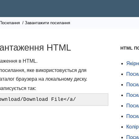
Посилання
/ Завантажити посилання
вантаження HTML
HTML П
таження в HTML.
Якір
посилання, яке використовується для
Поси
аталог браузера на локальному диску.
Поси
аписується так:
Поси
ownload/Download File</a/
Поси
Посил
Колі
Посил