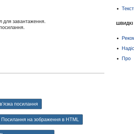
Текс
 для завантаження.
ШВИДКІ
 посилання.
Реко
Надіс
Про
в'язка посилання
Посилання на зображення в HTML