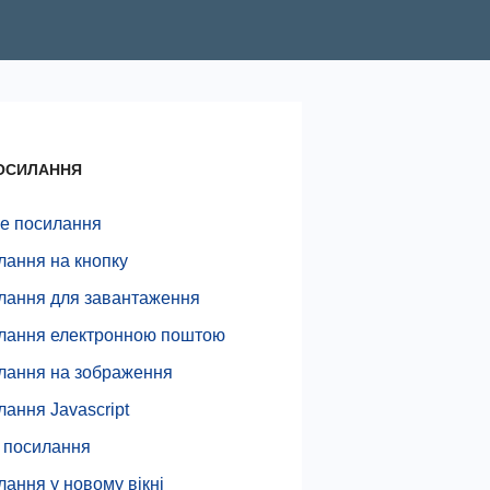
ОСИЛАННЯ
не посилання
лання на кнопку
лання для завантаження
лання електронною поштою
лання на зображення
ання Javascript
р посилання
ання у новому вікні