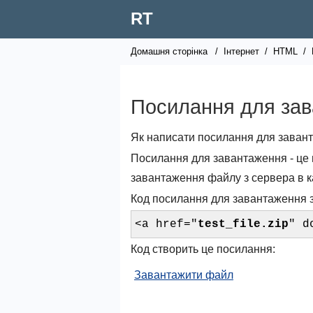
RT
Домашня сторінка
/
Інтернет
/
HTML
/
Посилання для за
Як написати посилання для заван
Посилання для завантаження - це 
завантаження файлу з сервера в к
Код посилання для завантаження з
<a href="
test_file.zip
" d
Код створить це посилання:
Завантажити файл