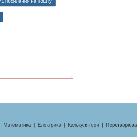
L посилання на пошту
|
Математика
|
Електрика
|
Калькулятори
|
Перетворюва