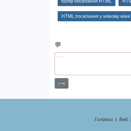
Колір посилання HTML
HTM
HTML посилання у новому вікні
💬
⟶
Головна
|
Веб