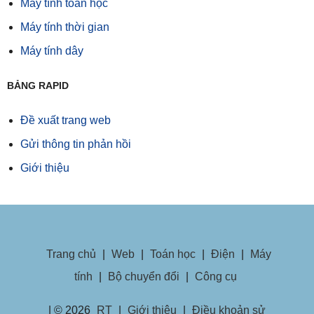
Máy tính toán học
Máy tính thời gian
Máy tính dây
BẢNG RAPID
Đề xuất trang web
Gửi thông tin phản hồi
Giới thiệu
Trang chủ
|
Web
|
Toán học
|
Điện
|
Máy
tính
|
Bộ chuyển đổi
|
Công cụ
| © 2026
RT
|
Giới thiệu
|
Điều khoản sử